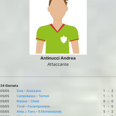
Antinucci Andrea
Attaccante
34 Giornata
05/05
Sora
-
Avezzano
1
-
2
05/05
Campobasso
-
Termoli
1
-
1
05/05
Matese
-
Chieti
0
-
0
05/05
Tivoli
-
Forsempronese
1
-
0
05/05
Alma J. Fano
-
R.Monterotondo
5
-
2