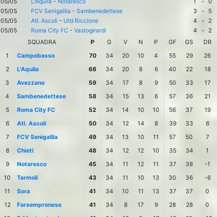
05/05
L'Aquila
-
Notaresco
1
-
0
05/05
FCV Senigallia
-
Sambenedettese
3
-
5
05/05
Atl. Ascoli
-
Utd Riccione
4
-
2
05/05
Roma City FC
-
Vastogirardi
4
-
2
SQUADRA
P
G
V
N
P
GF
GS
DR
1
Campobasso
70
34
20
10
4
55
29
26
2
L'Aquila
68
34
20
8
6
40
22
18
3
Avezzano
59
34
17
8
9
50
33
17
4
Sambenedettese
58
34
15
13
6
57
36
21
5
Roma City FC
52
34
14
10
10
56
37
19
6
Atl. Ascoli
50
34
12
14
8
39
33
6
7
FCV Senigallia
49
34
13
10
11
57
50
7
8
Chieti
48
34
12
12
10
35
34
1
9
Notaresco
45
34
11
12
11
37
38
-1
10
Termoli
43
34
11
10
13
30
36
-6
11
Sora
41
34
10
11
13
37
37
0
12
Forsempronese
41
34
8
17
9
28
28
0