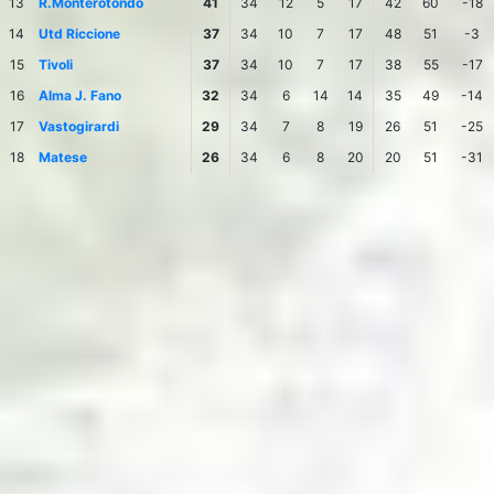
13
R.Monterotondo
41
34
12
5
17
42
60
-18
14
Utd Riccione
37
34
10
7
17
48
51
-3
15
Tivoli
37
34
10
7
17
38
55
-17
16
Alma J. Fano
32
34
6
14
14
35
49
-14
17
Vastogirardi
29
34
7
8
19
26
51
-25
18
Matese
26
34
6
8
20
20
51
-31