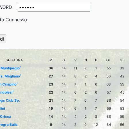
WORD
ta Connesso
SQUADRA
P
G
V
N
P
GF
GS
*
 Muntijorgio
36
14
11
2
1
55
33
*
ts. Magliano
27
14
8
2
4
53
42
*
n Crispino
23
14
7
1
6
63
55
*
ndolesi
22
14
6
2
6
57
45
ogs Club Sp.
21
14
7
0
7
38
54
ini
19
14
6
1
7
59
53
 Cricca
14
14
4
2
8
38
59
regra Bulls
6
14
2
0
12
34
56