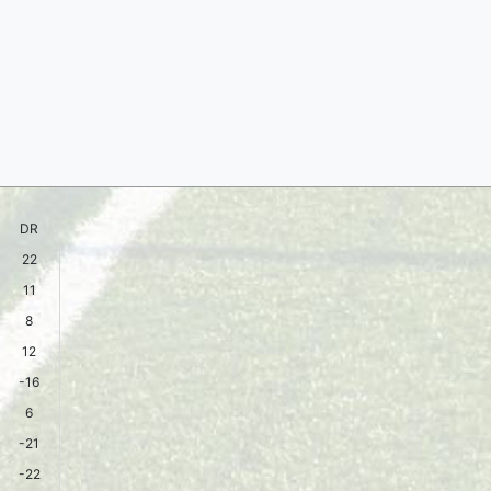
DR
22
11
8
12
-16
6
-21
-22