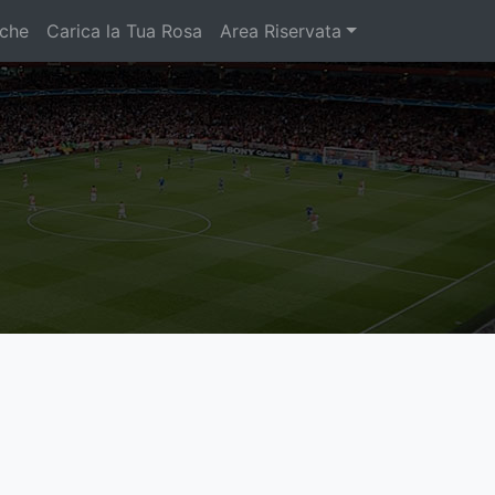
iche
Carica la Tua Rosa
Area Riservata