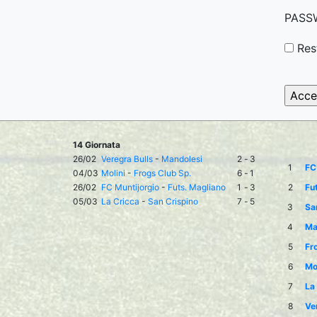
PASS
Res
14 Giornata
26/02
Veregra Bulls
-
Mandolesi
2
-
3
1
FC
04/03
Molini
-
Frogs Club Sp.
6
-
1
26/02
FC Muntijorgio
-
Futs. Magliano
1
-
3
2
Fu
05/03
La Cricca
-
San Crispino
7
-
5
3
Sa
4
Ma
5
Fr
6
Mol
7
La
8
Ve