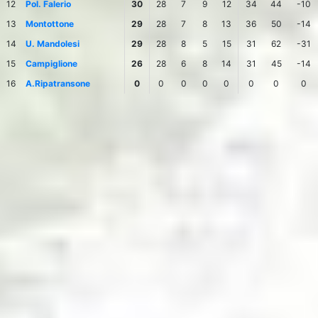
12
Pol. Falerio
30
28
7
9
12
34
44
-10
13
Montottone
29
28
7
8
13
36
50
-14
14
U. Mandolesi
29
28
8
5
15
31
62
-31
15
Campiglione
26
28
6
8
14
31
45
-14
16
A.Ripatransone
0
0
0
0
0
0
0
0