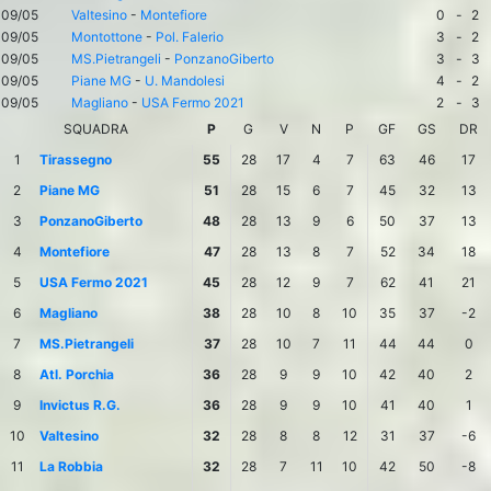
09/05
Valtesino
-
Montefiore
0
-
2
09/05
Montottone
-
Pol. Falerio
3
-
2
09/05
MS.Pietrangeli
-
PonzanoGiberto
3
-
3
09/05
Piane MG
-
U. Mandolesi
4
-
2
09/05
Magliano
-
USA Fermo 2021
2
-
3
SQUADRA
P
G
V
N
P
GF
GS
DR
1
Tirassegno
55
28
17
4
7
63
46
17
2
Piane MG
51
28
15
6
7
45
32
13
3
PonzanoGiberto
48
28
13
9
6
50
37
13
4
Montefiore
47
28
13
8
7
52
34
18
5
USA Fermo 2021
45
28
12
9
7
62
41
21
6
Magliano
38
28
10
8
10
35
37
-2
7
MS.Pietrangeli
37
28
10
7
11
44
44
0
8
Atl. Porchia
36
28
9
9
10
42
40
2
9
Invictus R.G.
36
28
9
9
10
41
40
1
10
Valtesino
32
28
8
8
12
31
37
-6
11
La Robbia
32
28
7
11
10
42
50
-8