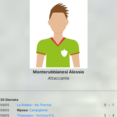
Monterubbianesi Alessio
Attaccante
30 Giornata
09/05
La Robbia
-
Atl. Porchia
3
-
1
09/05
Riposa:
Campiglione
09/05
Tirassegno
-
Invictus R.G.
3
-
4