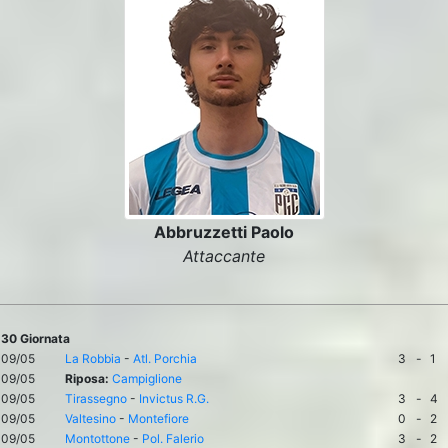
Abbruzzetti Paolo
Attaccante
30 Giornata
09/05
La Robbia
-
Atl. Porchia
3
-
1
09/05
Riposa:
Campiglione
09/05
Tirassegno
-
Invictus R.G.
3
-
4
09/05
Valtesino
-
Montefiore
0
-
2
09/05
Montottone
-
Pol. Falerio
3
-
2