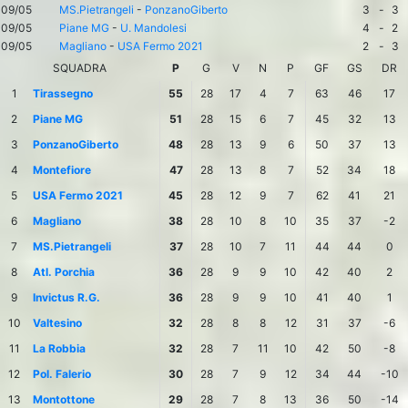
09/05
MS.Pietrangeli
-
PonzanoGiberto
3
-
3
09/05
Piane MG
-
U. Mandolesi
4
-
2
09/05
Magliano
-
USA Fermo 2021
2
-
3
SQUADRA
P
G
V
N
P
GF
GS
DR
1
Tirassegno
55
28
17
4
7
63
46
17
2
Piane MG
51
28
15
6
7
45
32
13
3
PonzanoGiberto
48
28
13
9
6
50
37
13
4
Montefiore
47
28
13
8
7
52
34
18
5
USA Fermo 2021
45
28
12
9
7
62
41
21
6
Magliano
38
28
10
8
10
35
37
-2
7
MS.Pietrangeli
37
28
10
7
11
44
44
0
8
Atl. Porchia
36
28
9
9
10
42
40
2
9
Invictus R.G.
36
28
9
9
10
41
40
1
10
Valtesino
32
28
8
8
12
31
37
-6
11
La Robbia
32
28
7
11
10
42
50
-8
12
Pol. Falerio
30
28
7
9
12
34
44
-10
13
Montottone
29
28
7
8
13
36
50
-14