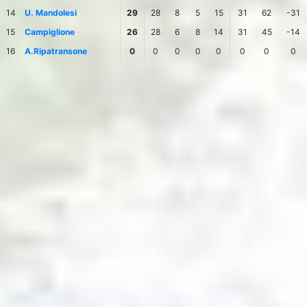
14
U. Mandolesi
29
28
8
5
15
31
62
-31
15
Campiglione
26
28
6
8
14
31
45
-14
16
A.Ripatransone
0
0
0
0
0
0
0
0