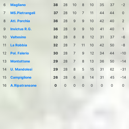
6
Magliano
38
28
10
8
10
35
37
-2
7
MS.Pietrangeli
37
28
10
7
11
44
44
0
8
Atl. Porchia
36
28
9
9
10
42
40
2
9
Invictus R.G.
36
28
9
9
10
41
40
1
10
Valtesino
32
28
8
8
12
31
37
-6
11
La Robbia
32
28
7
11
10
42
50
-8
12
Pol. Falerio
30
28
7
9
12
34
44
-10
13
Montottone
29
28
7
8
13
36
50
-14
14
U. Mandolesi
29
28
8
5
15
31
62
-31
15
Campiglione
26
28
6
8
14
31
45
-14
16
A.Ripatransone
0
0
0
0
0
0
0
0