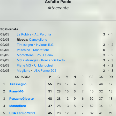
Asfalto Paolo
Attaccante
30 Giornata
09/05
La Robbia
-
Atl. Porchia
3
-
1
09/05
Riposa:
Campiglione
09/05
Tirassegno
-
Invictus R.G.
3
-
4
09/05
Valtesino
-
Montefiore
0
-
2
09/05
Montottone
-
Pol. Falerio
3
-
2
09/05
MS.Pietrangeli
-
PonzanoGiberto
3
-
3
09/05
Piane MG
-
U. Mandolesi
4
-
2
09/05
Magliano
-
USA Fermo 2021
2
-
3
SQUADRA
P
G
V
N
P
GF
GS
DR
1
Tirassegno
55
28
17
4
7
63
46
17
2
Piane MG
51
28
15
6
7
45
32
13
3
PonzanoGiberto
48
28
13
9
6
50
37
13
4
Montefiore
47
28
13
8
7
52
34
18
5
USA Fermo 2021
45
28
12
9
7
62
41
21