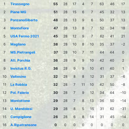
1
Tirassegno
55
28
17
4
7
63
46
17
2
Piane MG
51
28
15
6
7
45
32
13
3
PonzanoGiberto
48
28
13
9
6
50
37
13
4
Montefiore
47
28
13
8
7
52
34
18
5
USA Fermo 2021
45
28
12
9
7
62
41
21
6
Magliano
38
28
10
8
10
35
37
-2
7
MS.Pietrangeli
37
28
10
7
11
44
44
0
8
Atl. Porchia
36
28
9
9
10
42
40
2
9
Invictus R.G.
36
28
9
9
10
41
40
1
10
Valtesino
32
28
8
8
12
31
37
-6
11
La Robbia
32
28
7
11
10
42
50
-8
12
Pol. Falerio
30
28
7
9
12
34
44
-10
13
Montottone
29
28
7
8
13
36
50
-14
14
U. Mandolesi
29
28
8
5
15
31
62
-31
15
Campiglione
26
28
6
8
14
31
45
-14
16
A.Ripatransone
0
0
0
0
0
0
0
0