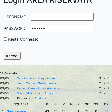
Login AREA RISERVATA
USERNAME
PASSWORD
Resta Connesso
18 Giornata
03/05
Sangiorgese
-
Borgo Rosselli
3
-
0
03/05
Union Calcio
-
Grottammare
2
-
0
03/05
Pedaso Campof.
-
Montegiorgio
2
-
2
05/05
Spes Valdaso
-
Pol. Amaranto
7
-
1
03/05
Riposa:
Pol. Altidona
SQUADRA
P
G
V
N
P
GF
GS
DR
1
Sangiorgese
43
16
14
1
1
77
11
66