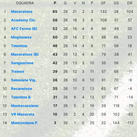
SQUADRA
P
G
V
N
P
GF
GS
DR
1
Maceratese
65
26
21
2
3
132
28
104
2
Academy Civ.
56
26
18
2
6
108
51
57
3
AFC Fermo (B)
52
26
16
4
6
99
49
50
4
Moglianese
50
26
16
2
8
88
65
23
5
Tolentino
46
26
14
4
8
77
59
18
6
Maceratese (B)
43
26
13
4
9
79
38
41
7
Sangiustese
42
26
13
3
10
55
56
-1
8
Treiese
39
26
12
3
11
57
68
-11
9
Salesiana Vig.
36
26
10
6
10
61
70
-9
10
Recanatese
35
26
11
2
13
63
67
-4
11
Tolentino B
31
26
9
4
13
57
71
-14
12
Montecassiano
17
26
5
2
19
39
118
-79
13
VR Macerata
10
26
2
4
20
39
102
-63
14
Montemilone P.
3
26
1
0
25
32
144
-112