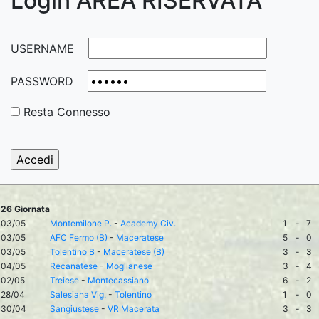
Login AREA RISERVATA
USERNAME
PASSWORD
Resta Connesso
26 Giornata
03/05
Montemilone P.
-
Academy Civ.
1
-
7
03/05
AFC Fermo (B)
-
Maceratese
5
-
0
03/05
Tolentino B
-
Maceratese (B)
3
-
3
04/05
Recanatese
-
Moglianese
3
-
4
02/05
Treiese
-
Montecassiano
6
-
2
28/04
Salesiana Vig.
-
Tolentino
1
-
0
30/04
Sangiustese
-
VR Macerata
3
-
3