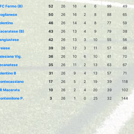
FC Fermo (B)
52
26
16
4
6
99
49
oglianese
50
26
16
2
8
88
65
olentino
46
26
14
4
8
77
59
aceratese (B)
43
26
13
4
9
79
38
angiustese
42
26
13
3
10
55
56
reiese
39
26
12
3
11
57
68
alesiana Vig.
36
26
10
6
10
61
70
ecanatese
35
26
11
2
13
63
67
olentino B
31
26
9
4
13
57
71
ontecassiano
17
26
5
2
19
39
118
R Macerata
10
26
2
4
20
39
102
ontemilone P.
3
26
1
0
25
32
144