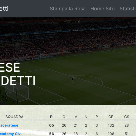
tti
Stampa la Rosa
Home Sito
Statist
ESE
ADETTI
SQUADRA
P
G
V
N
P
GF
GS
aceratese
65
26
21
2
3
132
28
cademy Civ.
56
26
18
2
6
108
51