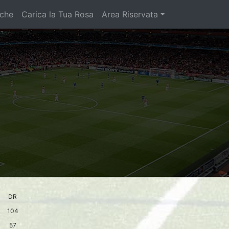
iche
Carica la Tua Rosa
Area Riservata
DR
104
57