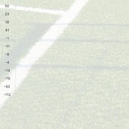
50
23
18
41
-1
-11
-9
-4
-14
-79
-63
-112