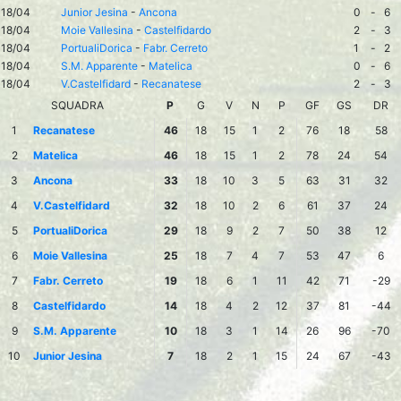
18/04
Junior Jesina
-
Ancona
0
-
6
18/04
Moie Vallesina
-
Castelfidardo
2
-
3
18/04
PortualiDorica
-
Fabr. Cerreto
1
-
2
18/04
S.M. Apparente
-
Matelica
0
-
6
18/04
V.Castelfidard
-
Recanatese
2
-
3
SQUADRA
P
G
V
N
P
GF
GS
DR
1
Recanatese
46
18
15
1
2
76
18
58
2
Matelica
46
18
15
1
2
78
24
54
3
Ancona
33
18
10
3
5
63
31
32
4
V.Castelfidard
32
18
10
2
6
61
37
24
5
PortualiDorica
29
18
9
2
7
50
38
12
6
Moie Vallesina
25
18
7
4
7
53
47
6
7
Fabr. Cerreto
19
18
6
1
11
42
71
-29
8
Castelfidardo
14
18
4
2
12
37
81
-44
9
S.M. Apparente
10
18
3
1
14
26
96
-70
10
Junior Jesina
7
18
2
1
15
24
67
-43