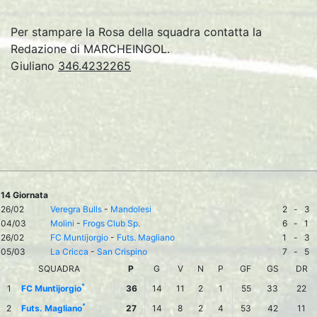
Per stampare la Rosa della squadra contatta la
Redazione di MARCHEINGOL.
Giuliano
346.4232265
14 Giornata
26/02
Veregra Bulls
-
Mandolesi
2
-
3
04/03
Molini
-
Frogs Club Sp.
6
-
1
26/02
FC Muntijorgio
-
Futs. Magliano
1
-
3
05/03
La Cricca
-
San Crispino
7
-
5
SQUADRA
P
G
V
N
P
GF
GS
DR
*
1
FC Muntijorgio
36
14
11
2
1
55
33
22
*
2
Futs. Magliano
27
14
8
2
4
53
42
11