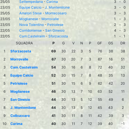
25/05
Settempedana
-
Carima
3
-
0
23/05
Equipe Calcio
-
J. Montemilone
3
-
0
25/05
Amatori Stese
-
Montecosaro
3
-
3
23/05
Moglianese
-
Morrovalle
1
-
3
23/05
Nova Tolentino
-
Petriolese
2
-
3
22/05
Corridoniense
-
San Ginesio
4
-
3
22/05
Cam.Castelraim
-
Sforzacosta
1
-
1
SQUADRA
P
G
V
N
P
GF
GS
DR
1
Sforzacosta
69
30
22
3
5
76
38
38
2
Morrovalle
67
30
20
7
3
67
16
51
3
Cam.Castelraim
54
30
16
6
8
72
40
32
4
Equipe Calcio
52
30
15
7
8
48
35
13
5
Petriolese
51
30
15
6
9
62
42
20
6
Moglianese
46
30
13
7
10
63
52
11
7
San Ginesio
44
30
13
5
12
55
49
6
8
J. Montemilone
44
30
13
5
12
45
43
2
9
Colbuccaro
41
30
11
8
11
42
39
3
10
Carima
40
30
11
7
12
39
40
-1