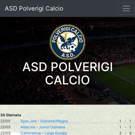
ASD Polverigi Calcio
ASD POLVERIGI
CALCIO
30 Giornata
22/05
Spes Jesi
-
GiovaneOffagna
1
-
1
23/05
Albacina
-
Junior Osimana
1
-
1
23/05
Cameratese
-
Largo Europa
2
-
4