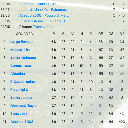
23/05
Fabriano
-
Maiolati Utd
0
-
7
22/05
Junior Jesina
-
O.J. Falconara
7
-
2
22/05
Atletico 2008
-
Poggio S. Marc
5
-
5
23/05
R.Casebruciate
-
Polverigi C.
1
-
2
24/05
Riposa:
Faber United
SQUADRA
P
G
V
N
P
GF
GS
DR
1
Largo Europa
68
28
22
2
4
63
29
34
2
Maiolati Utd
66
28
21
3
4
67
20
47
3
Junior Osimana
59
28
17
8
3
66
27
39
4
Cameratese
49
28
13
10
5
59
37
22
5
Albacina
46
28
13
7
8
55
33
22
6
R.Casebruciate
40
28
11
7
10
43
41
2
7
Polverigi C.
38
28
9
11
8
40
35
5
8
Junior Jesina
37
28
10
7
11
50
42
8
9
GiovaneOffagna
37
28
10
7
11
31
30
1
10
Spes Jesi
30
28
7
9
12
31
34
-3
11
Atletico 2008
30
28
8
6
14
44
64
-20