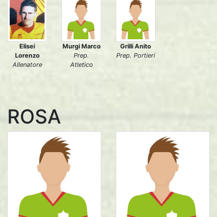
Elisei
Murgi Marco
Grilli Anito
Lorenzo
Prep.
Prep. Portieri
Allenatore
Atletico
ROSA