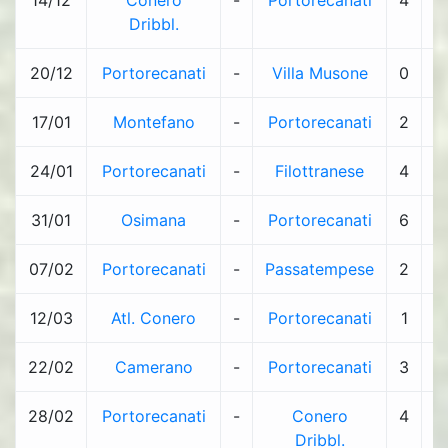
14/12
Conero
-
Portorecanati
4
-
Dribbl.
20/12
Portorecanati
-
Villa Musone
0
-
17/01
Montefano
-
Portorecanati
2
-
24/01
Portorecanati
-
Filottranese
4
-
31/01
Osimana
-
Portorecanati
6
-
07/02
Portorecanati
-
Passatempese
2
-
12/03
Atl. Conero
-
Portorecanati
1
-
22/02
Camerano
-
Portorecanati
3
-
28/02
Portorecanati
-
Conero
4
-
Dribbl.