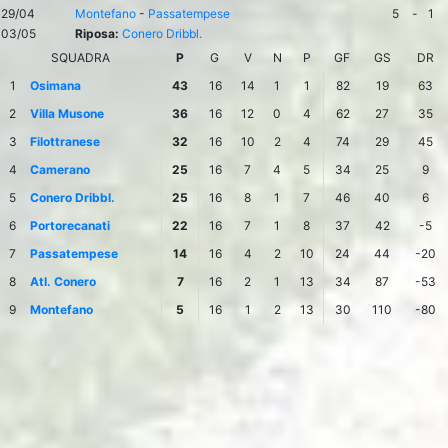
29/04
Montefano
-
Passatempese
5
-
1
03/05
Riposa:
Conero Dribbl.
SQUADRA
P
G
V
N
P
GF
GS
DR
1
Osimana
43
16
14
1
1
82
19
63
2
Villa Musone
36
16
12
0
4
62
27
35
3
Filottranese
32
16
10
2
4
74
29
45
4
Camerano
25
16
7
4
5
34
25
9
5
Conero Dribbl.
25
16
8
1
7
46
40
6
6
Portorecanati
22
16
7
1
8
37
42
-5
7
Passatempese
14
16
4
2
10
24
44
-20
8
Atl. Conero
7
16
2
1
13
34
87
-53
9
Montefano
5
16
1
2
13
30
110
-80