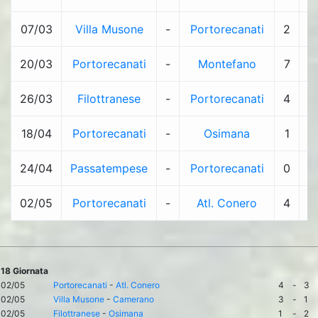
07/03
Villa Musone
-
Portorecanati
2
-
20/03
Portorecanati
-
Montefano
7
-
26/03
Filottranese
-
Portorecanati
4
-
18/04
Portorecanati
-
Osimana
1
-
24/04
Passatempese
-
Portorecanati
0
-
02/05
Portorecanati
-
Atl. Conero
4
-
18 Giornata
02/05
Portorecanati
-
Atl. Conero
4
-
3
02/05
Villa Musone
-
Camerano
3
-
1
02/05
Filottranese
-
Osimana
1
-
2