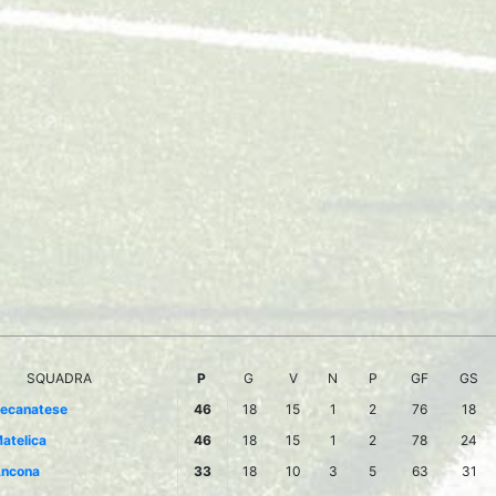
SQUADRA
P
G
V
N
P
GF
GS
ecanatese
46
18
15
1
2
76
18
atelica
46
18
15
1
2
78
24
ncona
33
18
10
3
5
63
31