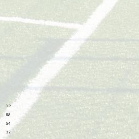
DR
58
54
32