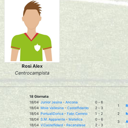
Rosi Alex
Centrocampista
18 Giornata
18/04
Junior Jesina
-
Ancona
0
-
6
1
R
18/04
Moie Vallesina
-
Castelfidardo
2
-
3
18/04
PortualiDorica
-
Fabr. Cerreto
1
-
2
2
M
18/04
S.M. Apparente
-
Matelica
0
-
6
3
A
18/04
V.Castelfidard
-
Recanatese
2
-
3