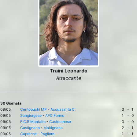
Traini Leonardo
Attaccante
30 Giornata
09/05
Centobuchi MP
-
Acquasanta C.
3
-
1
09/05
Sangiorgese
-
AFC Fermo
1
-
0
09/05
F.C.R.Montalto
-
Castoranese
0
-
0
09/05
Castignano
-
Maltignano
2
-
1
09/05
Cuprense
-
Pagliare
1
-
1