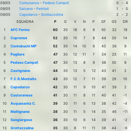
09/05
Comunanza
-
Pedaso Campof.
0
-
4
09/05
Salvano
-
Petritoli
1
-
0
09/05
Capodarco
-
Grottazzolina
2
-
2
SQUADRA
P
G
V
N
P
GF
GS
DR
1
AFC Fermo
60
30
18
6
6
50
32
18
2
Cuprense
52
30
15
7
8
44
30
14
3
Centobuchi MP
52
30
14
10
6
45
36
9
4
Pagliare
47
30
12
11
7
34
23
11
5
Pedaso Campof.
47
30
13
8
9
58
50
8
6
Castignano
44
30
13
5
12
43
41
2
7
F.C.R.Montalto
43
30
12
7
11
39
29
10
8
Capodarco
42
30
11
9
10
41
39
2
9
Castoranese
41
30
11
8
11
40
41
-1
10
Acquasanta C.
39
30
11
6
13
38
42
-4
11
Maltignano
38
30
11
5
14
35
46
-11
12
Sangiorgese
36
30
10
6
14
39
41
-2
13
Grottazzolina
35
30
8
11
11
38
44
-6