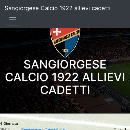
Sangiorgese Calcio 1922 allievi cadetti
SANGIORGESE
CALCIO 1922 ALLIEVI
CADETTI
6 Giornata
16/05
Sangiorgese
-
Campiglione
2
-
1