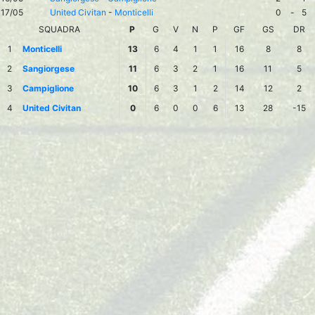
17/05
United Civitan
-
Monticelli
0
-
5
SQUADRA
P
G
V
N
P
GF
GS
DR
1
Monticelli
13
6
4
1
1
16
8
8
2
Sangiorgese
11
6
3
2
1
16
11
5
3
Campiglione
10
6
3
1
2
14
12
2
4
United Civitan
0
6
0
0
6
13
28
-15