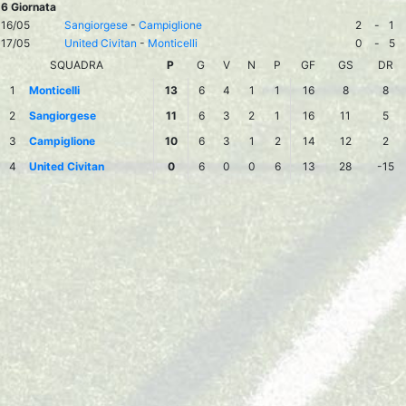
6 Giornata
16/05
Sangiorgese
-
Campiglione
2
-
1
17/05
United Civitan
-
Monticelli
0
-
5
SQUADRA
P
G
V
N
P
GF
GS
DR
1
Monticelli
13
6
4
1
1
16
8
8
2
Sangiorgese
11
6
3
2
1
16
11
5
3
Campiglione
10
6
3
1
2
14
12
2
4
United Civitan
0
6
0
0
6
13
28
-15