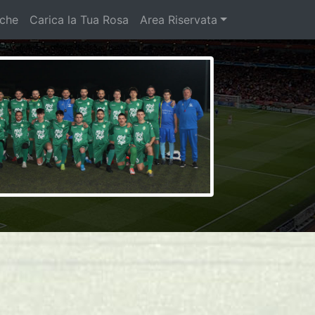
iche
Carica la Tua Rosa
Area Riservata