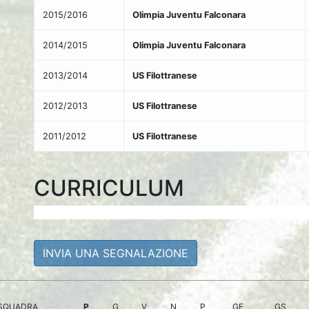
2015/2016
Olimpia Juventu Falconara
2014/2015
Olimpia Juventu Falconara
2013/2014
US Filottranese
2012/2013
US Filottranese
2011/2012
US Filottranese
CURRICULUM
INVIA UNA SEGNALAZIONE
SQUADRA
P
G
V
N
P
GF
GS