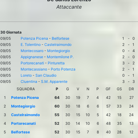
Attaccante
30 Giornata
09/05
Potenza Picena
-
Belfortese
1
-
0
09/05
E. Tolentino
-
Castelraimondo
2
-
1
09/05
Montecosaro
-
Montegiorgio
0
-
4
09/05
Appignanese
-
Montemilone P.
2
-
0
09/05
Portorecanati
-
Pinturetta
3
-
2
09/05
Montecassiano
-
Porto Potenza
2
-
1
09/05
Loreto
-
San Claudio
0
-
1
09/05
Cluentina
-
S.M. Apparente
3
-
3
SQUADRA
P
G
V
N
P
GF
GS
DR
1
Potenza Picena
64
30
19
7
4
42
15
27
2
Montegiorgio
60
30
18
6
6
57
33
24
3
Castelraimondo
55
30
15
10
5
42
18
24
4
Portorecanati
52
30
14
10
6
48
35
13
5
Belfortese
52
30
15
7
8
40
28
12