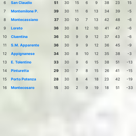
6
San Claudio
51
30
15
6
9
38
23
15
7
Montemilone P.
39
30
11
6
13
34
39
-5
8
Montecassiano
37
30
10
7
13
42
48
-6
9
Loreto
36
30
8
12
10
41
47
-6
10
Cluentina
36
30
9
9
12
37
43
-6
11
S.M. Apparente
36
30
9
9
12
36
45
-9
12
Appignanese
34
30
8
10
12
35
38
-3
13
E. Tolentino
33
30
9
6
15
38
51
-13
14
Pinturetta
29
30
7
8
15
26
41
-15
15
Porto Potenza
28
30
8
4
18
23
42
-19
16
Montecosaro
15
30
2
9
19
18
51
-33