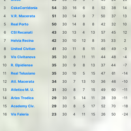
3
CskaCorridonia
54
30
16
6
8
52
38
14
4
V.R. Macerata
51
30
14
9
7
50
37
13
5
Real Porto
50
30
14
8
8
42
32
10
6
CSI Recanati
43
30
13
4
13
57
45
12
7
Helvia Recina
42
30
10
12
8
35
33
2
8
United Civitan
41
30
11
8
11
46
49
-3
9
Vis Civitanova
35
30
8
11
11
44
48
-4
10
R. Elpidiense
35
30
9
8
13
37
44
-7
11
Real Telusiano
35
30
10
5
15
47
61
-14
12
Atl. Macerata
34
30
7
13
10
36
46
-10
13
Atletico M. U.
31
30
8
7
15
49
60
-11
14
Aries Trodica
29
30
5
14
11
28
39
-11
15
Academy Civ.
29
30
8
5
17
52
70
-18
16
Vis Faleria
23
30
4
11
15
26
50
-24