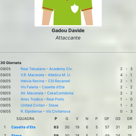
Gadou Davide
Attaccante
30 Giornata
09/05
Real Telusiano
-
Academy Civ.
2
-
3
09/05
V.R. Macerata
-
Atletico M. U.
4
-
1
09/05
Helvia Recina
-
CSI Recanati
2
-
1
09/05
Vis Faleria
-
Casette d'Ete
2
-
2
09/05
Atl. Macerata
-
CskaCorridonia
2
-
2
09/05
Aries Trodica
-
Real Porto
1
-
0
09/05
United Civitan
-
Stese
1
-
3
09/05
R. Elpidiense
-
Vis Civitanova
0
-
3
SQUADRA
P
G
V
N
P
GF
GS
DR
1
Casette d'Ete
63
30
19
6
5
57
31
26
2
Stese
59
30
18
5
7
49
24
25