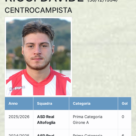
CENTROCAMPISTA
Anno
Squadra
Categoria
Gol
2025/2026
ASD Real
Prima Categoria
0
Altofoglia
Girone A
2024/2025
ASD Real
Prima Categoria
6