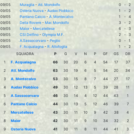
09/05
Muraglia
-
Atl. Mondolfo
0
-
2
09/05
Osteria Nuova
-
Audax Piobbico
1
-
2
09/05
Pantano Calcio
-
A. Montecalvo
1
-
4
09/05
Della Rovere
-
Mar. Mondolfo
3
-
2
09/05
Maior
-
Mercatellese
6
-
3
09/05
CSI Delfino
-
Olympia M.F.
2
-
3
09/05
A.Sassocorvaro
-
Peglio
0
-
1
09/05
F. Acqualagna
-
R. Altofoglia
1
-
2
SQUADRA
P
G
V
N
P
GF
GS
DR
1
F. Acqualagna
66
30
20
6
4
54
17
37
2
Atl. Mondolfo
63
30
19
6
5
54
20
34
3
A. Montecalvo
53
30
15
8
7
44
27
17
4
Audax Piobbico
49
30
12
13
5
39
28
11
5
A.Sassocorvaro
46
30
14
4
12
44
43
1
6
Pantano Calcio
44
30
13
5
12
46
39
7
7
Mercatellese
43
30
11
10
9
42
38
4
8
Maior
42
30
11
9
10
34
32
2
9
Osteria Nuova
41
30
11
8
11
44
41
3