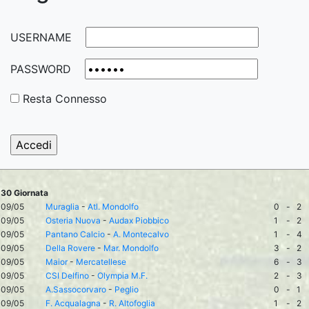
USERNAME
PASSWORD
Resta Connesso
30 Giornata
09/05
Muraglia
-
Atl. Mondolfo
0
-
2
09/05
Osteria Nuova
-
Audax Piobbico
1
-
2
09/05
Pantano Calcio
-
A. Montecalvo
1
-
4
09/05
Della Rovere
-
Mar. Mondolfo
3
-
2
09/05
Maior
-
Mercatellese
6
-
3
09/05
CSI Delfino
-
Olympia M.F.
2
-
3
09/05
A.Sassocorvaro
-
Peglio
0
-
1
09/05
F. Acqualagna
-
R. Altofoglia
1
-
2