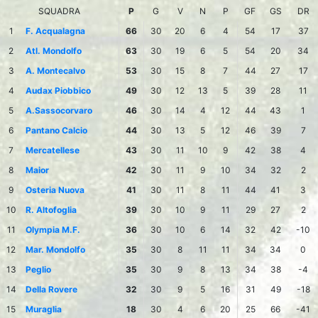
SQUADRA
P
G
V
N
P
GF
GS
DR
1
F. Acqualagna
66
30
20
6
4
54
17
37
2
Atl. Mondolfo
63
30
19
6
5
54
20
34
3
A. Montecalvo
53
30
15
8
7
44
27
17
4
Audax Piobbico
49
30
12
13
5
39
28
11
5
A.Sassocorvaro
46
30
14
4
12
44
43
1
6
Pantano Calcio
44
30
13
5
12
46
39
7
7
Mercatellese
43
30
11
10
9
42
38
4
8
Maior
42
30
11
9
10
34
32
2
9
Osteria Nuova
41
30
11
8
11
44
41
3
10
R. Altofoglia
39
30
10
9
11
29
27
2
11
Olympia M.F.
36
30
10
6
14
32
42
-10
12
Mar. Mondolfo
35
30
8
11
11
34
34
0
13
Peglio
35
30
9
8
13
34
38
-4
14
Della Rovere
32
30
9
5
16
31
49
-18
15
Muraglia
18
30
4
6
20
25
66
-41