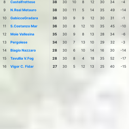
8
Castelfrettese
38
30
10
8
12
30
34
-4
9
N.Real Metauro
38
30
11
5
14
35
49
-14
10
GabicceGradara
36
30
9
9
12
30
31
-1
11
S.Costanzo Mar
36
30
8
12
10
35
45
-10
12
Moie Vallesina
35
30
9
8
13
28
34
-6
13
Pergolese
34
30
7
13
10
29
32
-3
14
Biagio Nazzaro
28
30
6
10
14
16
30
-14
15
Tavullia V.Fog
28
30
8
4
18
35
52
-17
16
Vigor C. Fidar
27
30
5
12
13
25
40
-15