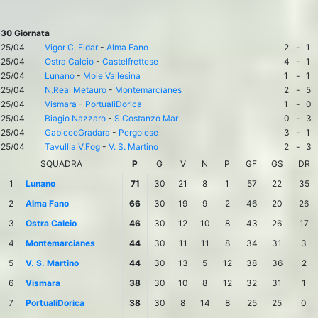
30 Giornata
25/04
Vigor C. Fidar
-
Alma Fano
2
-
1
25/04
Ostra Calcio
-
Castelfrettese
4
-
1
25/04
Lunano
-
Moie Vallesina
1
-
1
25/04
N.Real Metauro
-
Montemarcianes
2
-
5
25/04
Vismara
-
PortualiDorica
1
-
0
25/04
Biagio Nazzaro
-
S.Costanzo Mar
0
-
3
25/04
GabicceGradara
-
Pergolese
3
-
1
25/04
Tavullia V.Fog
-
V. S. Martino
2
-
3
SQUADRA
P
G
V
N
P
GF
GS
DR
1
Lunano
71
30
21
8
1
57
22
35
2
Alma Fano
66
30
19
9
2
46
20
26
3
Ostra Calcio
46
30
12
10
8
43
26
17
4
Montemarcianes
44
30
11
11
8
34
31
3
5
V. S. Martino
44
30
13
5
12
38
36
2
6
Vismara
38
30
10
8
12
32
31
1
7
PortualiDorica
38
30
8
14
8
25
25
0