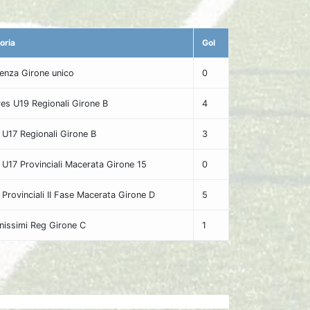
oria
Gol
lenza Girone unico
0
res U19 Regionali Girone B
4
i U17 Regionali Girone B
3
i U17 Provinciali Macerata Girone 15
0
i Provinciali II Fase Macerata Girone D
5
nissimi Reg Girone C
1