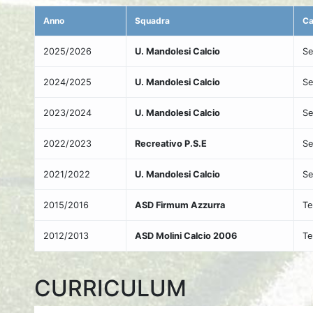
Anno
Squadra
Ca
2025/2026
U. Mandolesi Calcio
Se
2024/2025
U. Mandolesi Calcio
Se
2023/2024
U. Mandolesi Calcio
Se
2022/2023
Recreativo P.S.E
Se
2021/2022
U. Mandolesi Calcio
Se
2015/2016
ASD Firmum Azzurra
Te
2012/2013
ASD Molini Calcio 2006
Te
CURRICULUM