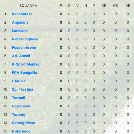
SQUADRA
P
G
V
N
P
GF
GS
DR
1
Recanatese
0
0
0
0
0
0
0
0
2
Angelana
0
0
0
0
0
0
0
0
3
Lanciano
0
0
0
0
0
0
0
0
4
Pietralunghese
0
0
0
0
0
0
0
0
5
Fossombrone
0
0
0
0
0
0
0
0
6
Atl. Ascoli
0
0
0
0
0
0
0
0
7
K-Sport Montec
0
0
0
0
0
0
0
0
8
FCV Senigallia
0
0
0
0
0
0
0
0
9
L'Aquila
0
0
0
0
0
0
0
0
10
Sp. Trestina
0
0
0
0
0
0
0
0
11
Termoli
0
0
0
0
0
0
0
0
12
Giulianova
0
0
0
0
0
0
0
0
13
Teramo
0
0
0
0
0
0
0
0
14
Santegidiese
0
0
0
0
0
0
0
0
15
Notaresco
0
0
0
0
0
0
0
0