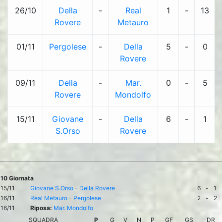
26/10
Della
-
Real
1
-
13
Rovere
Metauro
01/11
Pergolese
-
Della
5
-
0
Rovere
09/11
Della
-
Mar.
0
-
5
Rovere
Mondolfo
15/11
Giovane
-
Della
6
-
1
S.Orso
Rovere
10 Giornata
15/11
Giovane S.Orso
-
Della Rovere
6
-
1
16/11
Real Metauro
-
Pergolese
2
-
2
16/11
Riposa:
Mar. Mondolfo
SQUADRA
P
G
V
N
P
GF
GS
DR