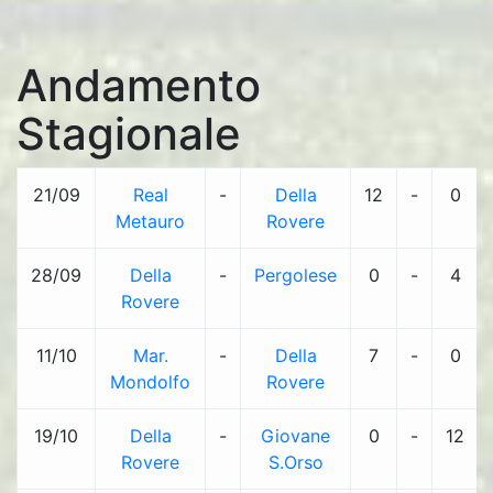
Andamento
Stagionale
21/09
Real
-
Della
12
-
0
Metauro
Rovere
28/09
Della
-
Pergolese
0
-
4
Rovere
11/10
Mar.
-
Della
7
-
0
Mondolfo
Rovere
19/10
Della
-
Giovane
0
-
12
Rovere
S.Orso