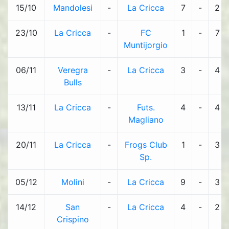
15/10
Mandolesi
-
La Cricca
7
-
2
23/10
La Cricca
-
FC
1
-
7
Muntijorgio
06/11
Veregra
-
La Cricca
3
-
4
Bulls
13/11
La Cricca
-
Futs.
4
-
4
Magliano
20/11
La Cricca
-
Frogs Club
1
-
3
Sp.
05/12
Molini
-
La Cricca
9
-
3
14/12
San
-
La Cricca
4
-
2
Crispino