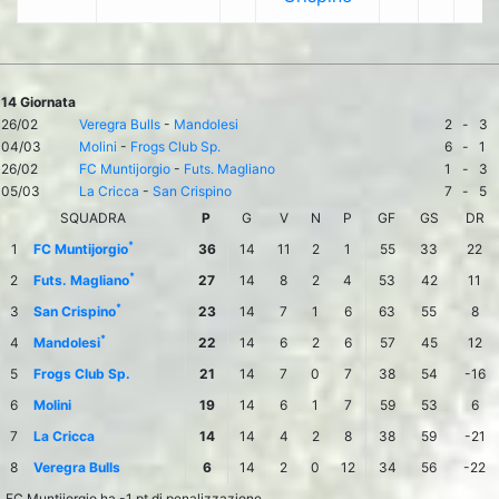
14 Giornata
26/02
Veregra Bulls
-
Mandolesi
2
-
3
04/03
Molini
-
Frogs Club Sp.
6
-
1
26/02
FC Muntijorgio
-
Futs. Magliano
1
-
3
05/03
La Cricca
-
San Crispino
7
-
5
SQUADRA
P
G
V
N
P
GF
GS
DR
*
1
FC Muntijorgio
36
14
11
2
1
55
33
22
*
2
Futs. Magliano
27
14
8
2
4
53
42
11
*
3
San Crispino
23
14
7
1
6
63
55
8
*
4
Mandolesi
22
14
6
2
6
57
45
12
5
Frogs Club Sp.
21
14
7
0
7
38
54
-16
6
Molini
19
14
6
1
7
59
53
6
7
La Cricca
14
14
4
2
8
38
59
-21
8
Veregra Bulls
6
14
2
0
12
34
56
-22
FC Muntijorgio ha -1 pt di penalizzazione