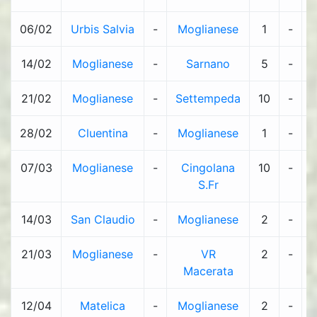
06/02
Urbis Salvia
-
Moglianese
1
-
14/02
Moglianese
-
Sarnano
5
-
21/02
Moglianese
-
Settempeda
10
-
1
28/02
Cluentina
-
Moglianese
1
-
07/03
Moglianese
-
Cingolana
10
-
S.Fr
14/03
San Claudio
-
Moglianese
2
-
21/03
Moglianese
-
VR
2
-
1
Macerata
12/04
Matelica
-
Moglianese
2
-