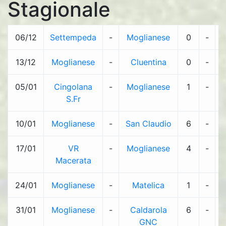
Stagionale
06/12
Settempeda
-
Moglianese
0
-
13/12
Moglianese
-
Cluentina
0
-
05/01
Cingolana
-
Moglianese
1
-
S.Fr
10/01
Moglianese
-
San Claudio
6
-
17/01
VR
-
Moglianese
4
-
1
Macerata
24/01
Moglianese
-
Matelica
1
-
31/01
Moglianese
-
Caldarola
6
-
1
GNC