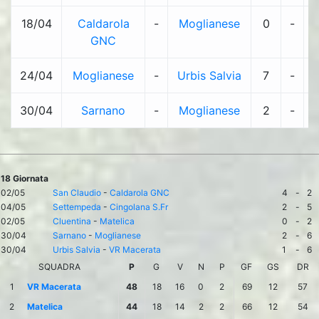
18/04
Caldarola
-
Moglianese
0
-
GNC
24/04
Moglianese
-
Urbis Salvia
7
-
1
30/04
Sarnano
-
Moglianese
2
-
18 Giornata
02/05
San Claudio
-
Caldarola GNC
4
-
2
04/05
Settempeda
-
Cingolana S.Fr
2
-
5
02/05
Cluentina
-
Matelica
0
-
2
30/04
Sarnano
-
Moglianese
2
-
6
30/04
Urbis Salvia
-
VR Macerata
1
-
6
SQUADRA
P
G
V
N
P
GF
GS
DR
1
VR Macerata
48
18
16
0
2
69
12
57
2
Matelica
44
18
14
2
2
66
12
54