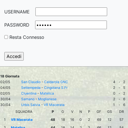
USERNAME
PASSWORD
Resta Connesso
18 Giornata
02/05
San Claudio
-
Caldarola GNC
4
-
2
04/05
Settempeda
-
Cingolana S.Fr
2
-
5
02/05
Cluentina
-
Matelica
0
-
2
30/04
Sarnano
-
Moglianese
2
-
6
30/04
Urbis Salvia
-
VR Macerata
1
-
6
SQUADRA
P
G
V
N
P
GF
GS
DR
1
VR Macerata
48
18
16
0
2
69
12
57
2
Matelica
44
18
14
2
2
66
12
54