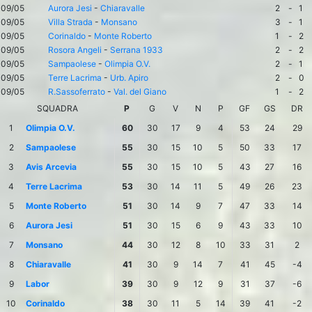
09/05
Aurora Jesi
-
Chiaravalle
2
-
1
09/05
Villa Strada
-
Monsano
3
-
1
09/05
Corinaldo
-
Monte Roberto
1
-
2
09/05
Rosora Angeli
-
Serrana 1933
2
-
2
09/05
Sampaolese
-
Olimpia O.V.
2
-
1
09/05
Terre Lacrima
-
Urb. Apiro
2
-
0
09/05
R.Sassoferrato
-
Val. del Giano
1
-
2
SQUADRA
P
G
V
N
P
GF
GS
DR
1
Olimpia O.V.
60
30
17
9
4
53
24
29
2
Sampaolese
55
30
15
10
5
50
33
17
3
Avis Arcevia
55
30
15
10
5
43
27
16
4
Terre Lacrima
53
30
14
11
5
49
26
23
5
Monte Roberto
51
30
14
9
7
47
33
14
6
Aurora Jesi
51
30
15
6
9
43
33
10
7
Monsano
44
30
12
8
10
33
31
2
8
Chiaravalle
41
30
9
14
7
41
45
-4
9
Labor
39
30
9
12
9
31
37
-6
10
Corinaldo
38
30
11
5
14
39
41
-2