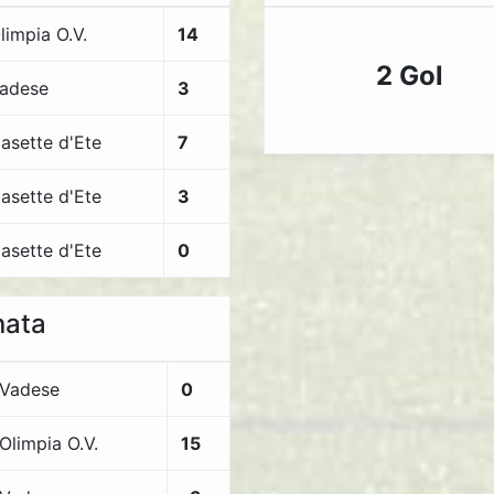
limpia O.V.
14
2 Gol
adese
3
asette d'Ete
7
asette d'Ete
3
asette d'Ete
0
nata
Vadese
0
Olimpia O.V.
15