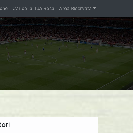
iche
Carica la Tua Rosa
Area Riservata
ori