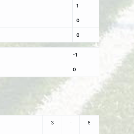
1
0
0
-1
0
o
3
-
6