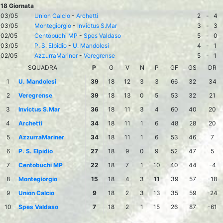
18 Giornata
03/05
Union Calcio
-
Archetti
2
-
4
03/05
Montegiorgio
-
Invictus S.Mar
3
-
3
02/05
Centobuchi MP
-
Spes Valdaso
5
-
0
03/05
P. S. Elpidio
-
U. Mandolesi
4
-
1
02/05
AzzurraMariner
-
Veregrense
5
-
1
SQUADRA
P
G
V
N
P
GF
GS
DR
1
U. Mandolesi
39
18
12
3
3
66
32
34
2
Veregrense
39
18
13
0
5
53
32
21
3
Invictus S.Mar
36
18
11
3
4
60
40
20
4
Archetti
34
18
11
1
6
48
28
20
5
AzzurraMariner
34
18
11
1
6
53
46
7
6
P. S. Elpidio
27
18
9
0
9
52
47
5
7
Centobuchi MP
22
18
7
1
10
40
44
-4
8
Montegiorgio
15
18
4
3
11
39
57
-18
9
Union Calcio
9
18
2
3
13
35
59
-24
10
Spes Valdaso
7
18
2
1
15
26
87
-61