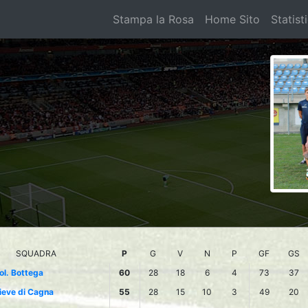
Stampa la Rosa
Home Sito
Statist
SQUADRA
P
G
V
N
P
GF
GS
ol. Bottega
60
28
18
6
4
73
37
ieve di Cagna
55
28
15
10
3
49
20