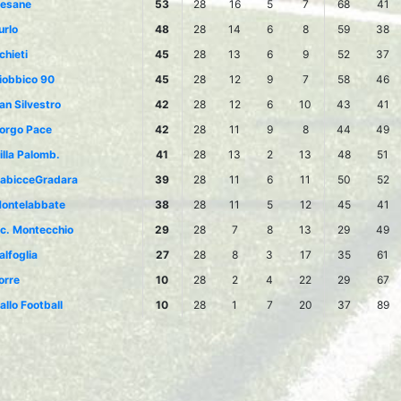
esane
53
28
16
5
7
68
41
urlo
48
28
14
6
8
59
38
chieti
45
28
13
6
9
52
37
iobbico 90
45
28
12
9
7
58
46
an Silvestro
42
28
12
6
10
43
41
orgo Pace
42
28
11
9
8
44
49
illa Palomb.
41
28
13
2
13
48
51
abicceGradara
39
28
11
6
11
50
52
ontelabbate
38
28
11
5
12
45
41
c. Montecchio
29
28
7
8
13
29
49
alfoglia
27
28
8
3
17
35
61
orre
10
28
2
4
22
29
67
allo Football
10
28
1
7
20
37
89