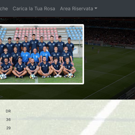
iche
Carica la Tua Rosa
Area Riservata
DR
36
29