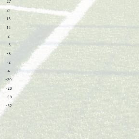
27
21
15
12
2
-5
-3
-2
4
-20
-26
-38
-52