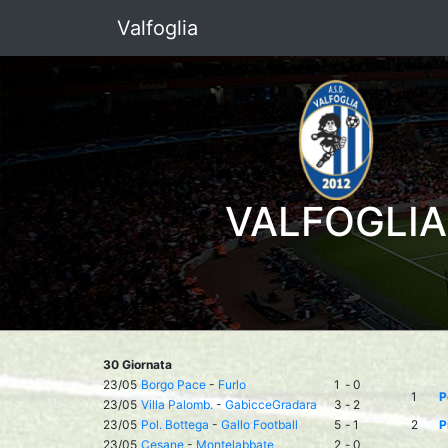
Valfoglia
VALFOGLIA
30 Giornata
23/05
Borgo Pace
-
Furlo
1
-
0
1
P
23/05
Villa Palomb.
-
GabicceGradara
3
-
2
23/05
Pol. Bottega
-
Gallo Football
5
-
1
2
P
23/05
Cesane
-
Montelabbate
2
-
0