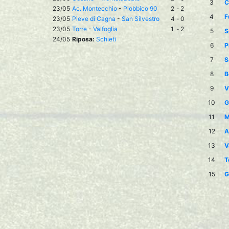
3
C
23/05
Ac. Montecchio
-
Piobbico 90
2
-
2
4
F
23/05
Pieve di Cagna
-
San Silvestro
4
-
0
23/05
Torre
-
Valfoglia
1
-
2
5
S
24/05
Riposa:
Schieti
6
P
7
S
8
B
9
V
10
G
11
M
12
A
13
V
14
T
15
G