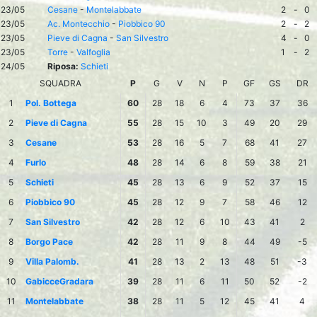
23/05
Cesane
-
Montelabbate
2
-
0
23/05
Ac. Montecchio
-
Piobbico 90
2
-
2
23/05
Pieve di Cagna
-
San Silvestro
4
-
0
23/05
Torre
-
Valfoglia
1
-
2
24/05
Riposa:
Schieti
SQUADRA
P
G
V
N
P
GF
GS
DR
1
Pol. Bottega
60
28
18
6
4
73
37
36
2
Pieve di Cagna
55
28
15
10
3
49
20
29
3
Cesane
53
28
16
5
7
68
41
27
4
Furlo
48
28
14
6
8
59
38
21
5
Schieti
45
28
13
6
9
52
37
15
6
Piobbico 90
45
28
12
9
7
58
46
12
7
San Silvestro
42
28
12
6
10
43
41
2
8
Borgo Pace
42
28
11
9
8
44
49
-5
9
Villa Palomb.
41
28
13
2
13
48
51
-3
10
GabicceGradara
39
28
11
6
11
50
52
-2
11
Montelabbate
38
28
11
5
12
45
41
4