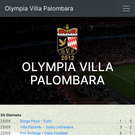
Olympia Villa Palombara
OLYMPIA VILLA
PALOMBARA
30 Giornata
23/05
Borgo Pace
-
Furlo
1
-
0
23/05
Villa Palomb.
-
GabicceGradara
3
-
2
23/05
Pol. Bottega
-
Gallo Football
5
-
1