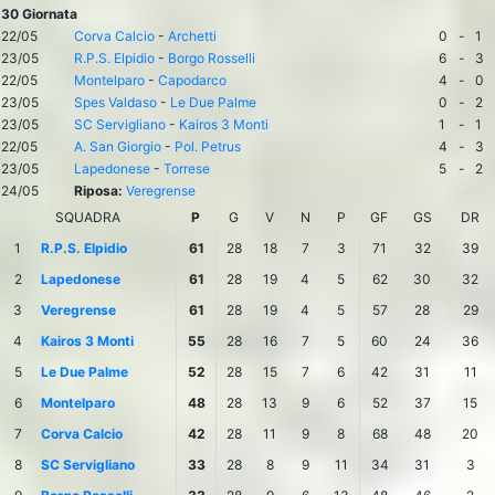
30 Giornata
22/05
Corva Calcio
-
Archetti
0
-
1
23/05
R.P.S. Elpidio
-
Borgo Rosselli
6
-
3
22/05
Montelparo
-
Capodarco
4
-
0
23/05
Spes Valdaso
-
Le Due Palme
0
-
2
23/05
SC Servigliano
-
Kairos 3 Monti
1
-
1
22/05
A. San Giorgio
-
Pol. Petrus
4
-
3
23/05
Lapedonese
-
Torrese
5
-
2
24/05
Riposa:
Veregrense
SQUADRA
P
G
V
N
P
GF
GS
DR
1
R.P.S. Elpidio
61
28
18
7
3
71
32
39
2
Lapedonese
61
28
19
4
5
62
30
32
3
Veregrense
61
28
19
4
5
57
28
29
4
Kairos 3 Monti
55
28
16
7
5
60
24
36
5
Le Due Palme
52
28
15
7
6
42
31
11
6
Montelparo
48
28
13
9
6
52
37
15
7
Corva Calcio
42
28
11
9
8
68
48
20
8
SC Servigliano
33
28
8
9
11
34
31
3