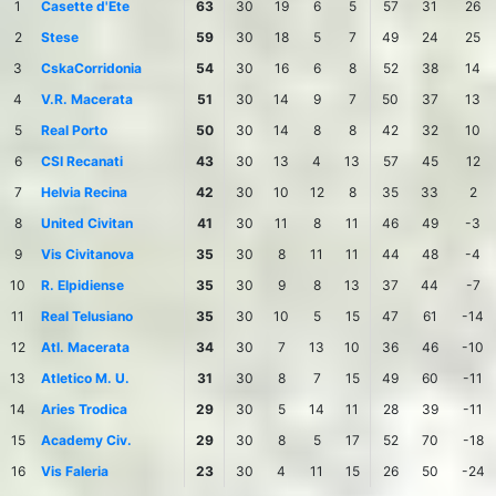
1
Casette d'Ete
63
30
19
6
5
57
31
26
2
Stese
59
30
18
5
7
49
24
25
3
CskaCorridonia
54
30
16
6
8
52
38
14
4
V.R. Macerata
51
30
14
9
7
50
37
13
5
Real Porto
50
30
14
8
8
42
32
10
6
CSI Recanati
43
30
13
4
13
57
45
12
7
Helvia Recina
42
30
10
12
8
35
33
2
8
United Civitan
41
30
11
8
11
46
49
-3
9
Vis Civitanova
35
30
8
11
11
44
48
-4
10
R. Elpidiense
35
30
9
8
13
37
44
-7
11
Real Telusiano
35
30
10
5
15
47
61
-14
12
Atl. Macerata
34
30
7
13
10
36
46
-10
13
Atletico M. U.
31
30
8
7
15
49
60
-11
14
Aries Trodica
29
30
5
14
11
28
39
-11
15
Academy Civ.
29
30
8
5
17
52
70
-18
16
Vis Faleria
23
30
4
11
15
26
50
-24