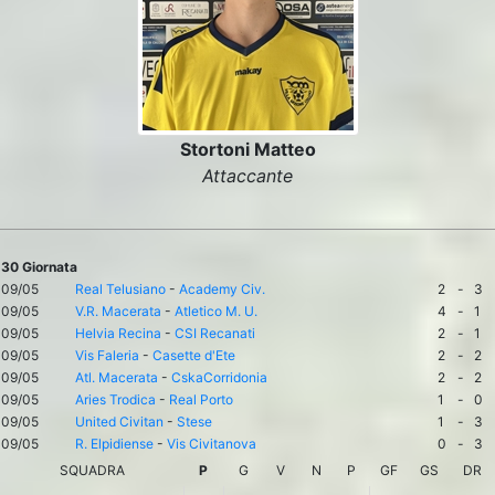
Stortoni Matteo
Attaccante
30 Giornata
09/05
Real Telusiano
-
Academy Civ.
2
-
3
09/05
V.R. Macerata
-
Atletico M. U.
4
-
1
09/05
Helvia Recina
-
CSI Recanati
2
-
1
09/05
Vis Faleria
-
Casette d'Ete
2
-
2
09/05
Atl. Macerata
-
CskaCorridonia
2
-
2
09/05
Aries Trodica
-
Real Porto
1
-
0
09/05
United Civitan
-
Stese
1
-
3
09/05
R. Elpidiense
-
Vis Civitanova
0
-
3
SQUADRA
P
G
V
N
P
GF
GS
DR