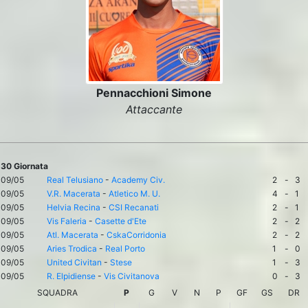
Pennacchioni Simone
Attaccante
30 Giornata
09/05
Real Telusiano
-
Academy Civ.
2
-
3
09/05
V.R. Macerata
-
Atletico M. U.
4
-
1
09/05
Helvia Recina
-
CSI Recanati
2
-
1
09/05
Vis Faleria
-
Casette d'Ete
2
-
2
09/05
Atl. Macerata
-
CskaCorridonia
2
-
2
09/05
Aries Trodica
-
Real Porto
1
-
0
09/05
United Civitan
-
Stese
1
-
3
09/05
R. Elpidiense
-
Vis Civitanova
0
-
3
SQUADRA
P
G
V
N
P
GF
GS
DR