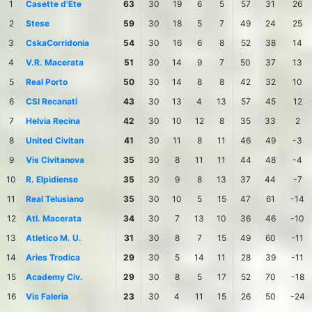
1
Casette d'Ete
63
30
19
6
5
57
31
26
2
Stese
59
30
18
5
7
49
24
25
3
CskaCorridonia
54
30
16
6
8
52
38
14
4
V.R. Macerata
51
30
14
9
7
50
37
13
5
Real Porto
50
30
14
8
8
42
32
10
6
CSI Recanati
43
30
13
4
13
57
45
12
7
Helvia Recina
42
30
10
12
8
35
33
2
8
United Civitan
41
30
11
8
11
46
49
-3
9
Vis Civitanova
35
30
8
11
11
44
48
-4
10
R. Elpidiense
35
30
9
8
13
37
44
-7
11
Real Telusiano
35
30
10
5
15
47
61
-14
12
Atl. Macerata
34
30
7
13
10
36
46
-10
13
Atletico M. U.
31
30
8
7
15
49
60
-11
14
Aries Trodica
29
30
5
14
11
28
39
-11
15
Academy Civ.
29
30
8
5
17
52
70
-18
16
Vis Faleria
23
30
4
11
15
26
50
-24