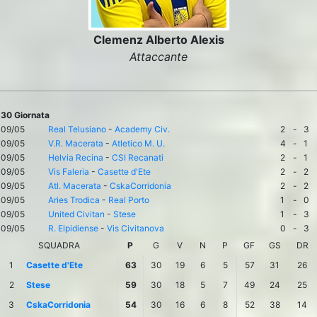
Clemenz Alberto Alexis
Attaccante
30 Giornata
09/05
Real Telusiano
-
Academy Civ.
2
-
3
09/05
V.R. Macerata
-
Atletico M. U.
4
-
1
09/05
Helvia Recina
-
CSI Recanati
2
-
1
09/05
Vis Faleria
-
Casette d'Ete
2
-
2
09/05
Atl. Macerata
-
CskaCorridonia
2
-
2
09/05
Aries Trodica
-
Real Porto
1
-
0
09/05
United Civitan
-
Stese
1
-
3
09/05
R. Elpidiense
-
Vis Civitanova
0
-
3
SQUADRA
P
G
V
N
P
GF
GS
DR
1
Casette d'Ete
63
30
19
6
5
57
31
26
2
Stese
59
30
18
5
7
49
24
25
3
CskaCorridonia
54
30
16
6
8
52
38
14