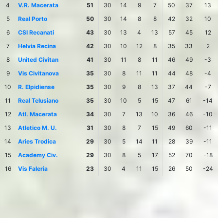
4
V.R. Macerata
51
30
14
9
7
50
37
13
5
Real Porto
50
30
14
8
8
42
32
10
6
CSI Recanati
43
30
13
4
13
57
45
12
7
Helvia Recina
42
30
10
12
8
35
33
2
8
United Civitan
41
30
11
8
11
46
49
-3
9
Vis Civitanova
35
30
8
11
11
44
48
-4
10
R. Elpidiense
35
30
9
8
13
37
44
-7
11
Real Telusiano
35
30
10
5
15
47
61
-14
12
Atl. Macerata
34
30
7
13
10
36
46
-10
13
Atletico M. U.
31
30
8
7
15
49
60
-11
14
Aries Trodica
29
30
5
14
11
28
39
-11
15
Academy Civ.
29
30
8
5
17
52
70
-18
16
Vis Faleria
23
30
4
11
15
26
50
-24