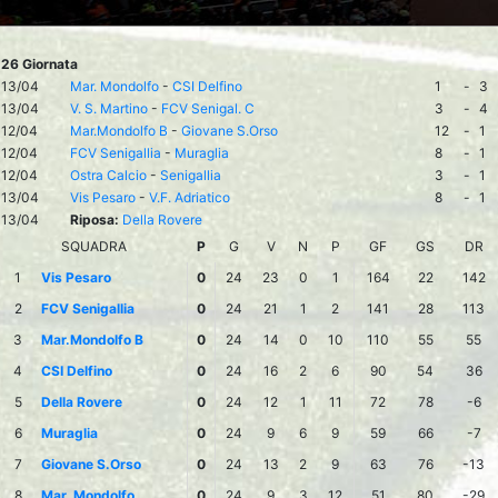
26 Giornata
13/04
Mar. Mondolfo
-
CSI Delfino
1
-
3
13/04
V. S. Martino
-
FCV Senigal. C
3
-
4
12/04
Mar.Mondolfo B
-
Giovane S.Orso
12
-
1
12/04
FCV Senigallia
-
Muraglia
8
-
1
12/04
Ostra Calcio
-
Senigallia
3
-
1
13/04
Vis Pesaro
-
V.F. Adriatico
8
-
1
13/04
Riposa:
Della Rovere
SQUADRA
P
G
V
N
P
GF
GS
DR
1
Vis Pesaro
0
24
23
0
1
164
22
142
2
FCV Senigallia
0
24
21
1
2
141
28
113
3
Mar.Mondolfo B
0
24
14
0
10
110
55
55
4
CSI Delfino
0
24
16
2
6
90
54
36
5
Della Rovere
0
24
12
1
11
72
78
-6
6
Muraglia
0
24
9
6
9
59
66
-7
7
Giovane S.Orso
0
24
13
2
9
63
76
-13
8
Mar. Mondolfo
0
24
9
3
12
51
80
-29