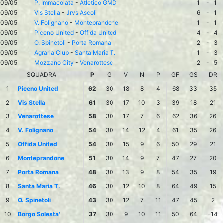
09/05
P. Immacolata
-
Atletico GMD
1
-
1
09/05
Vis Stella
-
Jrvs Ascoli
6
-
1
09/05
V. Folignano
-
Monteprandone
1
-
1
09/05
Piceno United
-
Offida United
4
-
4
09/05
O. Spinetoli
-
Porta Romana
2
-
3
09/05
Agraria Club
-
Santa Maria T.
1
-
3
09/05
Mozzano City
-
Venarottese
2
-
5
SQUADRA
P
G
V
N
P
GF
GS
DR
1
Piceno United
62
30
18
8
4
68
33
35
2
Vis Stella
61
30
17
10
3
39
18
21
3
Venarottese
58
30
17
7
6
62
36
26
4
V. Folignano
54
30
14
12
4
61
35
26
5
Offida United
54
30
15
9
6
50
29
21
6
Monteprandone
51
30
14
9
7
47
27
20
7
Porta Romana
48
30
13
9
8
54
35
19
8
Santa Maria T.
46
30
12
10
8
64
49
15
9
O. Spinetoli
43
30
12
7
11
47
45
2
10
Borgo Solesta'
37
30
9
10
11
50
64
-14