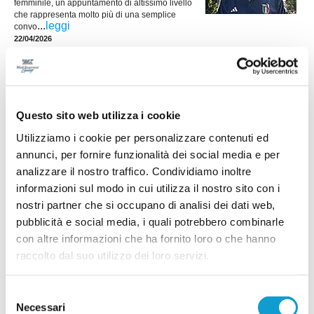
femminile, un appuntamento di altissimo livello
che rappresenta molto più di una semplice
...
leggi
convo
22/04/2026
TORNEO DELLE REGIONI. La Femminile
vince e approda agli ottavi
62° TORNEO DELLE REGIONI Categoria:
Femminile Puglia – Marche: 0-1 PUGLIA (4-3-3):
Questo sito web utilizza i cookie
Tateo; Zanaga, Roseto, Elia Silvia, Rizzi (1’ st
Utilizziamo i cookie per personalizzare contenuti ed
Lospalluto); Liuzzi (1’ st Buttiglione), Vitale,
Pappalettera (29’ pt Misceo); Lauriero (1’ st
annunci, per fornire funzionalità dei social media e per
Lombardi), Bruno, Zagaria (39’ st Bitetti). A
analizzare il nostro traffico. Condividiamo inoltre
...
leggi
disposizione: Di Bari, Schino, Fraccascia, Di G
30/03/2026
informazioni sul modo in cui utilizza il nostro sito con i
nostri partner che si occupano di analisi dei dati web,
TORNEO DELLE REGIONI. Femminile
pubblicità e social media, i quali potrebbero combinarle
sconfitta da Trento per 1-0
con altre informazioni che ha fornito loro o che hanno
62° TORNEO DELLE REGIONI Categoria: Femminile Trento – Marche: 1-0
raccolto dal suo utilizzo dei loro servizi.
TRENTO (4-2-3-1): Cavalloro; Bonfanti, Lucchi, Nave, Lucchetta; Mosaner,
Bonella; Grassi (12’ st Bulla), Girardi, De Bortoli (12’ st Martinelli); Volpatti. A
disposizione: Agosti, Avesani, Bertè, Burlon, Comandella, Mora, Scalabrin.
Selezione
...
leggi
All. Alessandro Turchetti.
Necessari
29/03/2026
del