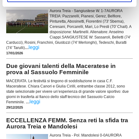
l'Aurora Treia contro la Sangiustese
Aurora Treia - Sangiustese W. 1-7AURORA
TREIA: Pazzarelli, Pianesi, Gerez, Belfiore,
Pinturetta, Abosinetti, Fiorentini (73' Sberna),
Ceresani, Porcarelli, Mari, Lo Presti (70' Chait). A
disposizione: Martinelli. Allenatore: Anselmo
Ciappi.SANGIUSTESE W: Sassaroli, Belletti (74'
Carducci), Rosini, Franchini, Giustozzi (74' Merlonghi), Tedeschi, Buratti
...
leggi
(74' Tarulli)
17/01/2026
Due giovani talenti della Maceratese in
prova al Sassuolo Femminile
MACERATA. Le festività si tingono di soddisfazione in casa C.F.
Maceratese. Chiara Canori e Giulia Cirilli, entrambe classe 2012, sono
state selezionate per vivere un’esperienza di grande valore sportivo: due
giorni in trasferta al fianco dello staff tecnico del Sassuolo Calcio
...
leggi
Femminile.
29/12/2025
ECCELLENZA FEMM. Senza reti la sfida tra
Aurora Treia e Mandolesi
Aurora Treia - Pol. Mandolesi 0-0AURORA