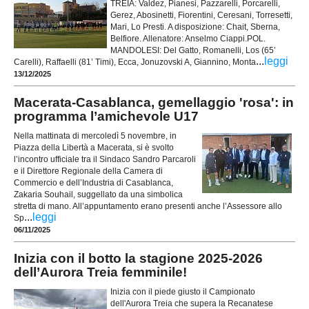
TREIA: Valdez, Pianesi, Pazzarelli, Porcarelli,
Gerez, Abosinetti, Fiorentini, Ceresani, Torresetti,
Mari, Lo Presti. A disposizione: Chait, Sberna,
Belfiore. Allenatore: Anselmo Ciappi.POL.
MANDOLESI: Del Gatto, Romanelli, Los (65’
...
leggi
Carelli), Raffaelli (81’ Timi), Ecca, Jonuzovski A, Giannino, Monta
13/12/2025
Macerata-Casablanca, gemellaggio 'rosa': in
programma l’amichevole U17
Nella mattinata di mercoledì 5 novembre, in
Piazza della Libertà a Macerata, si è svolto
l’incontro ufficiale tra il Sindaco Sandro Parcaroli
e il Direttore Regionale della Camera di
Commercio e dell’Industria di Casablanca,
Zakaria Souhail, suggellato da una simbolica
stretta di mano. All’appuntamento erano presenti anche l’Assessore allo
...
leggi
Sp
06/11/2025
Inizia con il botto la stagione 2025-2026
dell’Aurora Treia femminile!
Inizia con il piede giusto il Campionato
dell'Aurora Treia che supera la Recanatese