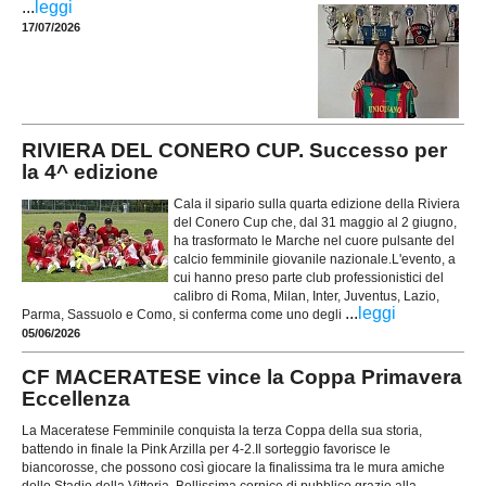
...
leggi
17/07/2026
RIVIERA DEL CONERO CUP. Successo per
la 4^ edizione
Cala il sipario sulla quarta edizione della Riviera
del Conero Cup che, dal 31 maggio al 2 giugno,
ha trasformato le Marche nel cuore pulsante del
calcio femminile giovanile nazionale.​L'evento, a
cui hanno preso parte club professionistici del
calibro di Roma, Milan, Inter, Juventus, Lazio,
...
leggi
Parma, Sassuolo e Como, si conferma come uno degli
05/06/2026
CF MACERATESE vince la Coppa Primavera
Eccellenza
​La Maceratese Femminile conquista la terza Coppa della sua storia,
battendo in finale la Pink Arzilla per 4-2.​Il sorteggio favorisce le
biancorosse, che possono così giocare la finalissima tra le mura amiche
dello Stadio della Vittoria. Bellissima cornice di pubblico grazie alla