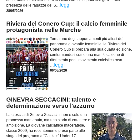
...
leggi
presenza delle ragazze del S
28/05/2026
Riviera del Conero Cup: il calcio femminile
protagonista nelle Marche
Torna uno degli appuntamenti più attesi del
panorama giovanile femminile: la Riviera del
Conero Cup si prepara alla sua quarta edizione,
confermandosi come una manifestazione di
riferimento per il movimento calcistico rosa.
...
leggi
06/05/2026
GINEVRA SECCACINI: talento e
determinazione verso l'azzurro
La crescita di Ginevra Seccacini non è solo una
promessa mantenuta, ma una storia di carattere e
ambizione. La giovane calciatrice maceratese,
classe 2009, ha recentemente preso parte allo
stage del programma “Calcio+” Under 17