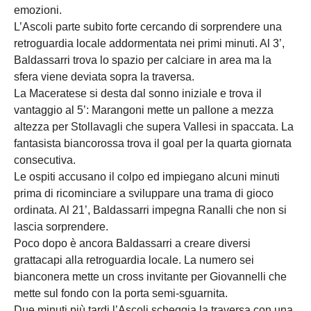
emozioni.
L’Ascoli parte subito forte cercando di sorprendere una
retroguardia locale addormentata nei primi minuti. Al 3’,
Baldassarri trova lo spazio per calciare in area ma la
sfera viene deviata sopra la traversa.
La Maceratese si desta dal sonno iniziale e trova il
vantaggio al 5’: Marangoni mette un pallone a mezza
altezza per Stollavagli che supera Vallesi in spaccata. La
fantasista biancorossa trova il goal per la quarta giornata
consecutiva.
Le ospiti accusano il colpo ed impiegano alcuni minuti
prima di ricominciare a sviluppare una trama di gioco
ordinata. Al 21’, Baldassarri impegna Ranalli che non si
lascia sorprendere.
Poco dopo è ancora Baldassarri a creare diversi
grattacapi alla retroguardia locale. La numero sei
bianconera mette un cross invitante per Giovannelli che
mette sul fondo con la porta semi-sguarnita.
Due minuti più tardi l’Ascoli scheggia la traversa con una