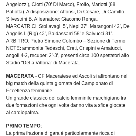
Angelozzi), Ciotti (70’ Di Marco), Frollo, Mariotti (88’
Pallotta). A disposizione: Alfonsi, Di Cesare, Di Camillo,
Silvestrini B. Alleanatore: Giacomo Renga.
MARCATRICI: Stollavagli 5’, Nepi 37’, Marangoni 42’, De
Angelis L (Rig) 43’, Baldassarri 58’ e Salvucci 81’.
ARBITRO: Pietro Simone Colombo – Sezione di Fermo.
NOTE: ammonite Tedeschi, Creti, Crispini e Amatucci,
angoli 4-2, recuperi 2’-3’, presenti circa 100 spettatori allo
Stadio “Della Vittoria” di Macerata.
MACERATA
- CF Maceratese ed Ascoli si affrontano nel
big match della quinta giornata del Campionato di
Eccellenza femminile.
Un grande classico del calcio femminile marchigiano tra
due formazioni che ogni volta danno vita a sfide giocate
al cardiopalma.
PRIMO TEMPO:
La prima frazione di gara è particolarmente ricca di