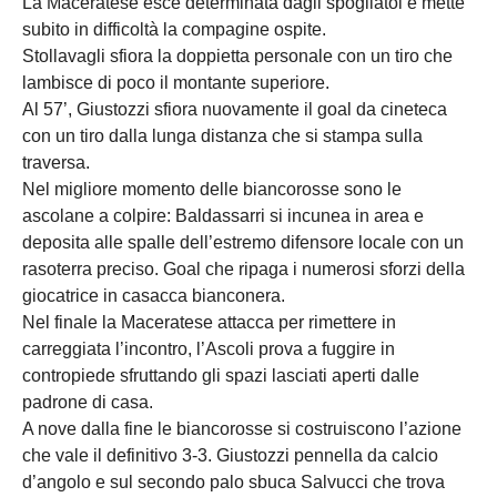
La Maceratese esce determinata dagli spogliatoi e mette
subito in difficoltà la compagine ospite.
Stollavagli sfiora la doppietta personale con un tiro che
lambisce di poco il montante superiore.
Al 57’, Giustozzi sfiora nuovamente il goal da cineteca
con un tiro dalla lunga distanza che si stampa sulla
traversa.
Nel migliore momento delle biancorosse sono le
ascolane a colpire: Baldassarri si incunea in area e
deposita alle spalle dell’estremo difensore locale con un
rasoterra preciso. Goal che ripaga i numerosi sforzi della
giocatrice in casacca bianconera.
Nel finale la Maceratese attacca per rimettere in
carreggiata l’incontro, l’Ascoli prova a fuggire in
contropiede sfruttando gli spazi lasciati aperti dalle
padrone di casa.
A nove dalla fine le biancorosse si costruiscono l’azione
che vale il definitivo 3-3. Giustozzi pennella da calcio
d’angolo e sul secondo palo sbuca Salvucci che trova