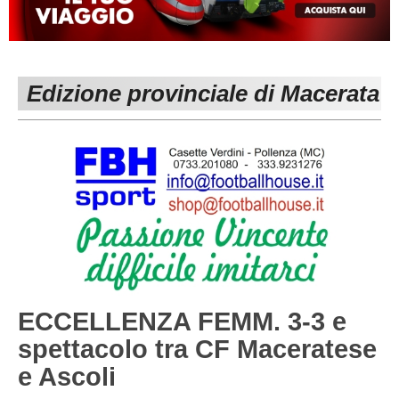
MACERATA
ECCELLENZA
REGIONALI
PESARO URBINO
PROMOZIONE
DIRETTA
Edizione provinciale di Macerata
Carica la tua Rosa
1^ CATEGORIA
2^ CATEGORIA
3^ CATEGORIA
GIOVANILI
ECCELLENZA FEMM. 3-3 e
spettacolo tra CF Maceratese
e Ascoli