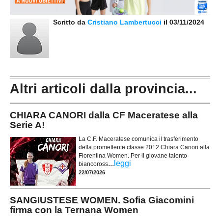
Scritto da
Cristiano Lambertucci
il 03/11/2024
Altri articoli dalla provincia...
CHIARA CANORI dalla CF Maceratese alla
Serie A!
La C.F. Maceratese comunica il trasferimento
della promettente classe 2012 Chiara Canori alla
Fiorentina Women. Per il giovane talento
...
leggi
biancoross
22/07/2026
SANGIUSTESE WOMEN. Sofia Giacomini
firma con la Ternana Women