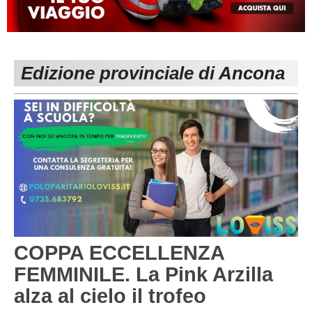
MACERATA
ECCELLENZA
REGIONALI
PESARO URBINO
PROMOZIONE
DIRETTA
Edizione provinciale di Ancona
Carica la tua Rosa
1^ CATEGORIA
2^ CATEGORIA
3^ CATEGORIA
GIOVANILI
COPPA ECCELLENZA
FEMMINILE. La Pink Arzilla
alza al cielo il trofeo