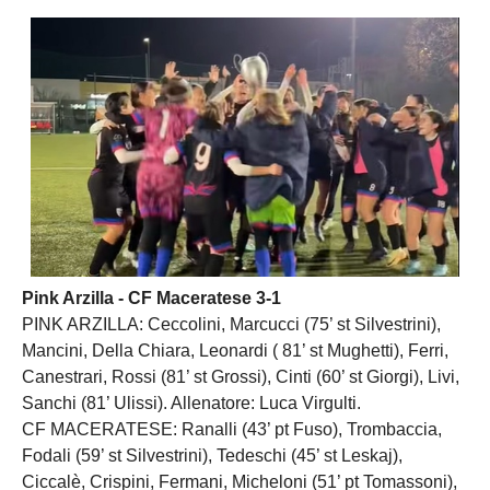
Pink Arzilla - CF Maceratese 3-1
PINK ARZILLA: Ceccolini, Marcucci (75’ st Silvestrini),
Mancini, Della Chiara, Leonardi ( 81’ st Mughetti), Ferri,
Canestrari, Rossi (81’ st Grossi), Cinti (60’ st Giorgi), Livi,
Sanchi (81’ Ulissi). Allenatore: Luca Virgulti.
CF MACERATESE: Ranalli (43’ pt Fuso), Trombaccia,
Fodali (59’ st Silvestrini), Tedeschi (45’ st Leskaj),
Ciccalè, Crispini, Fermani, Micheloni (51’ pt Tomassoni),