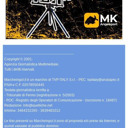
-------------------------------------------------------------
Copyright © 2001-
Agenzia Giornalistica Multimediale.
Tutti i diritti riservati.
Marcheingol.it è un marchio di TVP ITALY S.r.l. - PEC: tvpitaly@arubapec.it
P.IVA e C.F. 02078550445
Testata giornalistica iscritta a:
- Tribunale di Fermo (registrazione n. 5/2003)
- ROC -Registro degli Operatori di Comunicazione - (iscrizione n. 18487)
Redazione: info@quelliche.net
Infoline: 3464232265 - 3939481012
Le foto presenti su Marcheingol.it sono di proprietà e/o prese da Internet, e
quindi valutate di pubblico dominio.