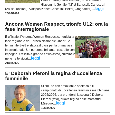
Della Chiara, Baldassarrini (33’ st Polenta);
Giacomini, Gentile (42’ st Bartocci), Canestrari
...
leggi
(28’ st Lancioni). A disposizione: Ceccolini, Bettei, Crognaletti,
28/03/2026
Ancona Women Respect, trionfo U12: ora la
fase interregionale
È ufficiale: l’Ancona Women Respect conquista la
fase regionale del Torneo Nazionale Under 12
femminile 8vs8 e stacca il pass per la prima fase
interregionale. Un percorso brillante, costruito con
impegno, crescita e grande entusiasmo, culminato
...
leggi
nelle nette vittori
21/03/2026
E' Deborah Pieroni la regina d'Eccellenza
femminile
Si chiude con emozioni e spettacolo il
campionato di Eccellenza femminile marchigiana
2025/2026, e a prendersi la scena è Deborah
Pieroni (foto), nuova regina delle marcatrici.
...
leggi
L&rsquo
19/03/2026