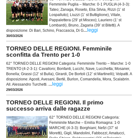
Femminile Puglia – Marche: 0-1 PUGLIA (4-3-3):
Tateo; Zanaga, Roseto, Elia Silvia, Rizzi (1’ st
Lospalluto); Liuzzi (1’ st Buttiglione), Vitale,
Pappalettera (29’ pt Misceo); Lauriero (1’ st
Lombardi), Bruno, Zagaria (39’ st Bitetti). A
...
leggi
disposizione: Di Bari, Schino, Fraccascia, Di G
30/03/2026
TORNEO DELLE REGIONI. Femminile
sconfitta da Trento per 1-0
62° TORNEO DELLE REGIONI Categoria: Femminile Trento – Marche: 1-0
TRENTO (4-2-3-1): Cavalloro; Bonfanti, Lucchi, Nave, Lucchetta; Mosaner,
Bonella; Grassi (12’ st Bulla), Girardi, De Bortoli (12’ st Martinelli); Volpatti. A
disposizione: Agosti, Avesani, Bertè, Burlon, Comandella, Mora, Scalabrin.
...
leggi
All. Alessandro Turchetti.
29/03/2026
TORNEO DELLE REGIONI. Il primo
successo arriva dalle ragazze
62° TORNEO DELLE REGIONI Categoria:
Femminile Marche – Emilia Romagna: 1-0
MARCHE (4-3-3): Borghiani; Nefzi (37’ st
Moretti), Gigli, Mandolini, Fabbozzi; Amatucci,