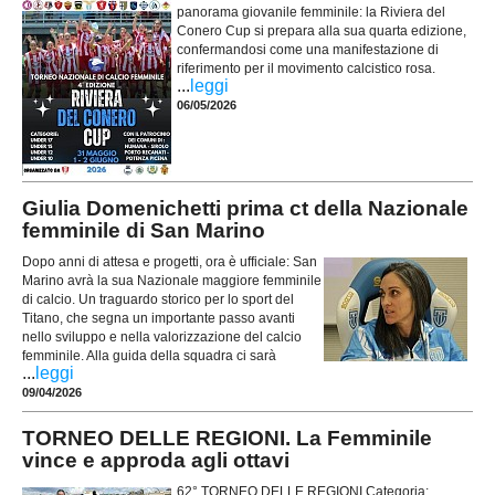
panorama giovanile femminile: la Riviera del
Conero Cup si prepara alla sua quarta edizione,
confermandosi come una manifestazione di
riferimento per il movimento calcistico rosa.
...
leggi
06/05/2026
Giulia Domenichetti prima ct della Nazionale
femminile di San Marino
Dopo anni di attesa e progetti, ora è ufficiale: San
Marino avrà la sua Nazionale maggiore femminile
di calcio. Un traguardo storico per lo sport del
Titano, che segna un importante passo avanti
nello sviluppo e nella valorizzazione del calcio
femminile. Alla guida della squadra ci sarà
...
leggi
09/04/2026
TORNEO DELLE REGIONI. La Femminile
vince e approda agli ottavi
62° TORNEO DELLE REGIONI Categoria: