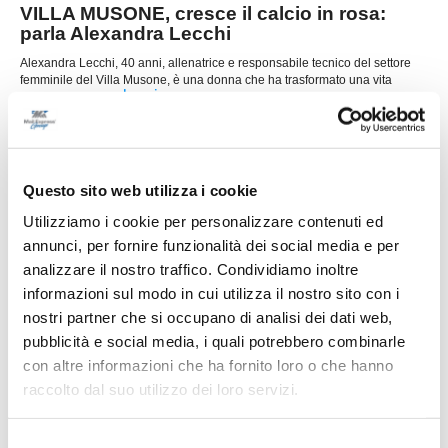
VILLA MUSONE, cresce il calcio in rosa:
parla Alexandra Lecchi
Alexandra Lecchi, 40 anni, allenatrice e responsabile tecnico del settore
femminile del Villa Musone, è una donna che ha trasformato una vita
...
leggi
dentro al campo
12/02/2026
Ancona Women Respect, slancio e
progettualità: il futuro parte forte
Questo sito web utilizza i cookie
ANCONA. Il bilancio del 2025 è più che
Utilizziamo i cookie per personalizzare contenuti ed
incoraggiante e l’avvio del 2026 lascia
intravedere prospettive ancora migliori. A fare il
annunci, per fornire funzionalità dei social media e per
punto sul momento dell’Ancona Women Respect
analizzare il nostro traffico. Condividiamo inoltre
è il responsabile tecnico Alessio Abram, che
sottolinea un periodo ricco di iniziative, idee e crescita costante all’interno
informazioni sul modo in cui utilizza il nostro sito con i
...
leggi
della società.
nostri partner che si occupano di analisi dei dati web,
14/01/2026
pubblicità e social media, i quali potrebbero combinarle
JESINA. Chiara Generali, la para-rigori: 10
con altre informazioni che ha fornito loro o che hanno
su 15!
raccolto dal suo utilizzo dei loro servizi.
La Jesina nello scorso week-end è tornata dalla
trasferta toscana con una sconfitta che lascia
Selezione
l’amaro in bocca, maturata sul campo della