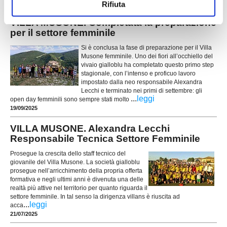
07/11/2025
Rifiuta
VILLA MUSONE. Completata la preparazione
per il settore femminile
Si è conclusa la fase di preparazione per il Villa
Musone femminile. Uno dei fiori all’occhiello del
vivaio gialloblu ha completato questo primo step
stagionale, con l’intenso e proficuo lavoro
impostato dalla neo responsabile Alexandra
Lecchi e terminato nei primi di settembre: gli
...
leggi
open day femminili sono sempre stati molto
19/09/2025
VILLA MUSONE. Alexandra Lecchi
Responsabile Tecnica Settore Femminile
Prosegue la crescita dello staff tecnico del
giovanile del Villa Musone. La società gialloblu
prosegue nell’arricchimento della propria offerta
formativa e negli ultimi anni è divenuta una delle
realtà più attive nel territorio per quanto riguarda il
settore femminile. In tal senso la dirigenza villans è riuscita ad
...
leggi
acca
21/07/2025