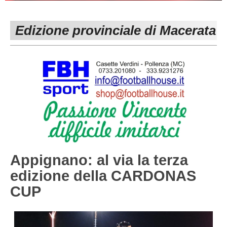
PESARO URBINO
PROMOZIONE
DIRETTA
Edizione provinciale di Macerata
Carica la tua Rosa
1^ CATEGORIA
2^ CATEGORIA
3^ CATEGORIA
GIOVANILI
Appignano: al via la terza
edizione della CARDONAS
CUP