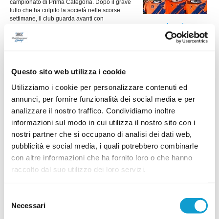
campionato di Prima Categoria. Dopo il grave
lutto che ha colpito la società nelle scorse
settimane, il club guarda avanti con
...
leggi
determinazione, senza dimenticare chi continuerà a rapp
30/07/2026
ELITE TOLENTINO conferma la linea verde:
ecco altri quattro giovani
Questo sito web utilizza i cookie
Prosegue la costruzione della rosa dell'Elite
Utilizziamo i cookie per personalizzare contenuti ed
Tolentino in vista del prossimo campionato di
Prima Categoria. La società conferma la linea
annunci, per fornire funzionalità dei social media e per
verde e presenta altri quattro giocatori che
analizzare il nostro traffico. Condividiamo inoltre
...
leggi
saranno a disposizione di
29/07/2026
informazioni sul modo in cui utilizza il nostro sito con i
nostri partner che si occupano di analisi dei dati web,
UNION PICENA, mercato giovane e
pubblicità e social media, i quali potrebbero combinarle
ambizioso: le novità
con altre informazioni che ha fornito loro o che hanno
raccolto dal suo utilizzo dei loro servizi.
POTENZA PICENA. La Union Picena continua a costruire con decisione la
rosa che affronterà la stagione 2026/2027, puntando su un mix di giovani
talenti, giocatori già pronti per la categoria e figure di esperienza nell'area
tecnica. Il club di Potenza Picena ha ufficializzato una serie di innesti che
Selezione
...
leggi
confermano la volontà di dare contin
Necessari
del
29/07/2026