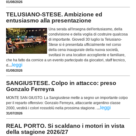
01/08/2026
TELUSIANO-STESE. Ambizione ed
entusiasmo alla presentazione
Una serata all'insegna dell'entusiasmo, della
condivisione e della voglia di costruire qualcosa
di importante. Giovedì 30 luglio la Telusiano-
Stese si è presentata ufficialmente nel corso
della cena inaugurale della nuova società,
svoltasi in una location accogliente e familiare,
che ha fatto da cornice a un evento partecipato da giocatori, staff tecnico,
...
leggi
d
01/08/2026
SANGIUSTESE. Colpo in attacco: preso
Gonzalo Ferreyra
MONTE SAN GIUSTO. La Sangiustese mette a segno un importante colpo
per il reparto offensivo: Gonzalo Ferreyra, attaccante argentino classe
...
leggi
2000, vestirà i colori rossoblù nella prossima stagione.
31/07/2026
REAL PORTO. Si scaldano i motori in vista
della stagione 2026/27