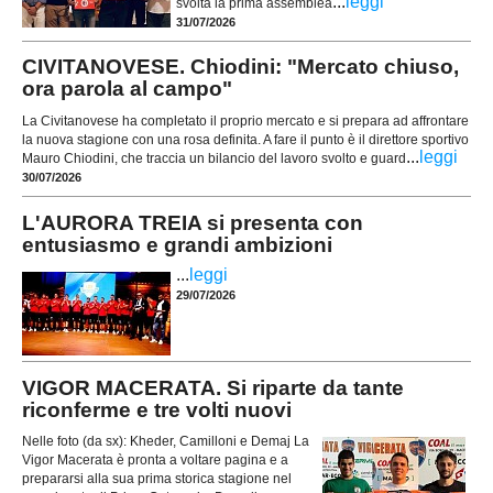
...
leggi
svolta la prima assemblea
31/07/2026
CIVITANOVESE. Chiodini: "Mercato chiuso,
ora parola al campo"
La Civitanovese ha completato il proprio mercato e si prepara ad affrontare
la nuova stagione con una rosa definita. A fare il punto è il direttore sportivo
...
leggi
Mauro Chiodini, che traccia un bilancio del lavoro svolto e guard
30/07/2026
L'AURORA TREIA si presenta con
entusiasmo e grandi ambizioni
...
leggi
29/07/2026
VIGOR MACERATA. Si riparte da tante
riconferme e tre volti nuovi
Nelle foto (da sx): Kheder, Camilloni e Demaj La
Vigor Macerata è pronta a voltare pagina e a
prepararsi alla sua prima storica stagione nel