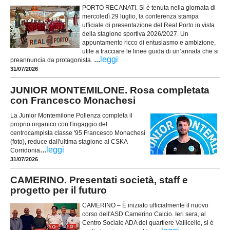
PORTO RECANATI. Si è tenuta nella giornata di
mercoledì 29 luglio, la conferenza stampa
ufficiale di presentazione del Real Porto in vista
della stagione sportiva 2026/2027. Un
appuntamento ricco di entusiasmo e ambizione,
utile a tracciare le linee guida di un’annata che si
...
leggi
preannuncia da protagonista.
31/07/2026
JUNIOR MONTEMILONE. Rosa completata
con Francesco Monachesi
La Junior Montemilone Pollenza completa il
proprio organico con l'ingaggio del
centrocampista classe '95 Francesco Monachesi
(foto), reduce dall'ultima stagione al CSKA
...
leggi
Corridonia
31/07/2026
CAMERINO. Presentati società, staff e
progetto per il futuro
CAMERINO – È iniziato ufficialmente il nuovo
corso dell'ASD Camerino Calcio. Ieri sera, al
Centro Sociale ADA del quartiere Vallicelle, si è