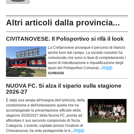
Altri articoli dalla provincia...
CIVITANOVESE. Il Polisportivo si rifà il look
La Civitanovese prosegue il percorso di rilancio
anche fuori dal campo. La società rossoblù ha
comunicato che sono in fase di completamento i
lavori di ristrutturazione e riqualificazione degli
...
leggi
spazi del Polisportivo Comunal
01/08/2026
NUOVA FC. Si alza il sipario sulla stagione
2026-27
È stata una serata all'insegna dell’amicizia, della
condivisione e dell'entusiasmo quella che ha
accompagnato la presentazione ufficiale della
stagione 2026/2027 della Nuova FC, pronta ad
affrontare il suo secondo campionato di Terza
Categoria. L'evento, ospitato presso l'oratorio di
...
leggi
Chiesanuova, ha visto protagoniste le tr