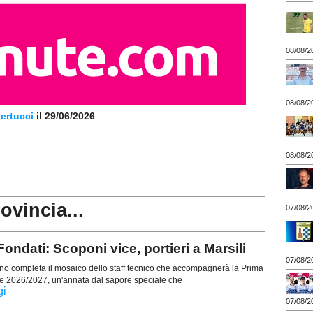
08/08/2
08/08/2
ertucci
il 29/06/2026
08/08/2
rovincia...
07/08/2
ondati: Scoponi vice, portieri a Marsili
07/08/2
 completa il mosaico dello staff tecnico che accompagnerà la Prima
e 2026/2027, un'annata dal sapore speciale che
gi
07/08/2