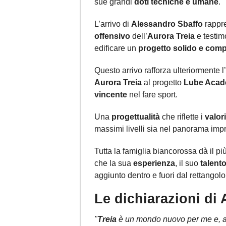
sue grandi
doti tecniche e umane
.
L’arrivo di
Alessandro Sbaffo
rappr
offensivo
dell’
Aurora Treia
e testim
edificare un
progetto solido e comp
Questo arrivo rafforza ulteriormente 
Aurora Treia
al progetto
Lube Aca
vincente
nel fare sport.
Una
progettualità
che riflette i
valori
massimi livelli sia nel panorama impr
Tutta la famiglia biancorossa dà il p
che la sua
esperienza
, il suo
talent
aggiunto dentro e fuori dal rettangolo
Le dichiarazioni di
"
Treia
è un mondo nuovo per me e, a