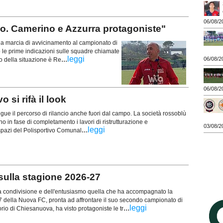
06/08/2
llo. Camerino e Azzurra protagoniste"
 la marcia di avvicinamento al campionato di
e prime indicazioni sulle squadre chiamate
...
leggi
06/08/2
to della situazione è Re
06/08/2
 si rifà il look
ue il percorso di rilancio anche fuori dal campo. La società rossoblù
 in fase di completamento i lavori di ristrutturazione e
03/08/2
...
leggi
 spazi del Polisportivo Comunal
 sulla stagione 2026-27
lla condivisione e dell'entusiasmo quella che ha accompagnato la
7 della Nuova FC, pronta ad affrontare il suo secondo campionato di
...
leggi
orio di Chiesanuova, ha visto protagoniste le tr