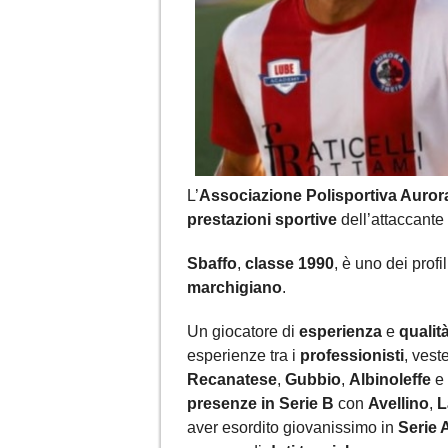
L’
Associazione Polisportiva Aurora
prestazioni sportive
dell’attaccante
Sbaffo
,
classe 1990
, è uno dei profi
marchigiano
.
Un giocatore di
esperienza
e
qualit
esperienze tra i
professionisti
, vest
Recanatese
,
Gubbio
,
Albinoleffe
e
presenze in Serie B
con
Avellino
,
L
aver esordito giovanissimo in
Serie 