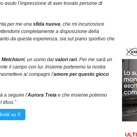
o avuto l'impressione di aver trovato persone di
nta per me una
sfida nuova
, che mi incuriosisce
mettendomi completamente a disposizione della
tanto da questa esperienza, sia sul piano sportivo che
 Melchiorri
, un uomo dai
valori rari
. Per me sarà un
te il campo con lui. Insieme porteremo la nostra
rasmettere ai compagni l'
amore per questo gioco
à a seguire l'
Aurora Treia
e che insieme potremo
 tifosi."
ividi su X
ULT