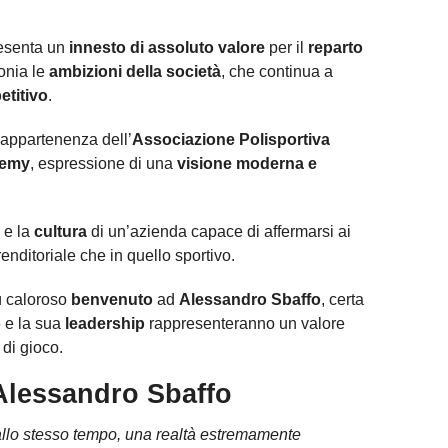
esenta un
innesto di assoluto valore
per il
reparto
onia le
ambizioni della società
, che continua a
etitivo
.
l’appartenenza dell’
Associazione Polisportiva
demy
, espressione di una
visione moderna e
e la
cultura
di un’azienda capace di affermarsi ai
enditoriale che in quello sportivo.
iù caloroso
benvenuto
ad
Alessandro Sbaffo
, certa
o
e la sua
leadership
rappresenteranno un valore
 di gioco.
 Alessandro Sbaffo
llo stesso tempo, una realtà estremamente