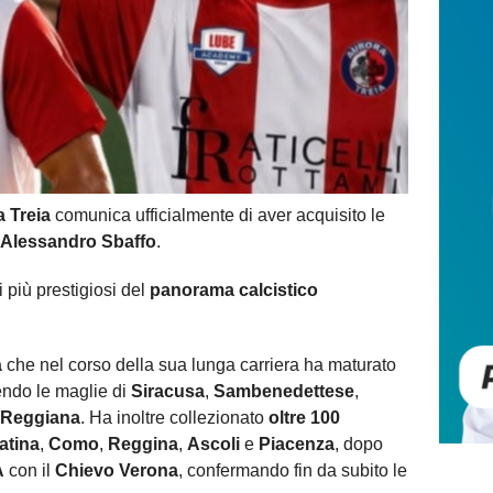
 Treia
comunica ufficialmente di aver acquisito le
Alessandro Sbaffo
.
li più prestigiosi del
panorama calcistico
à
che nel corso della sua lunga carriera ha maturato
endo le maglie di
Siracusa
,
Sambenedettese
,
Reggiana
. Ha inoltre collezionato
oltre 100
atina
,
Como
,
Reggina
,
Ascoli
e
Piacenza
, dopo
A
con il
Chievo Verona
, confermando fin da subito le