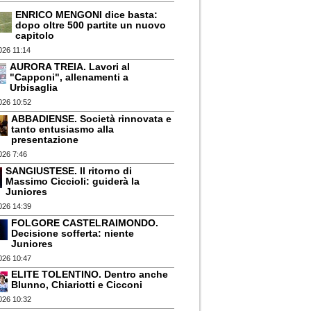
ENRICO MENGONI dice basta:
dopo oltre 500 partite un nuovo
capitolo
026 11:14
AURORA TREIA. Lavori al
"Capponi", allenamenti a
Urbisaglia
026 10:52
ABBADIENSE. Società rinnovata e
tanto entusiasmo alla
presentazione
026 7:46
SANGIUSTESE. Il ritorno di
Massimo Ciccioli: guiderà la
Juniores
026 14:39
FOLGORE CASTELRAIMONDO.
Decisione sofferta: niente
Juniores
026 10:47
ELITE TOLENTINO. Dentro anche
Blunno, Chiariotti e Cicconi
026 10:32