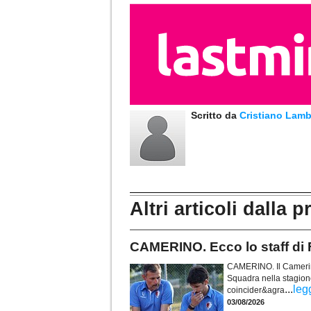
Scritto da
Cristiano Lamb
Altri articoli dalla p
CAMERINO. Ecco lo staff di F
CAMERINO. Il Camerino
Squadra nella stagion
...
leg
coincider&agra
03/08/2026