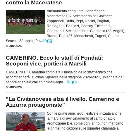
contro la Maceratese
Allenamento congiunto: Settempeda -
Maceratese 0-2 Settempeda pt: Giachetta,
Zappasodi, Dutto, Pepi, Uncini, Pagliari,
Romagnoli, Bonifazi, Ceesay, Cicconetti,
Guermandi.Settempeda st: Giachetta (33’ Angeli),
Brandi, Pepi (26’ Monachesi), Eugeni, Codoni,
...
leggi
Scocco, Sfrappini, Pa
06/08/2026
CAMERINO. Ecco lo staff di Fondati:
Scoponi vice, portieri a Marsili
CAMERINO. Il Camerino completa il mosaico dello staff tecnico che
accompagnerà la Prima Squadra nella stagione 2026/2027, un'annata dal
...
leggi
sapore speciale che coincider&agra
03/08/2026
"La Civitanovese alza il livello. Camerino e
Azzurra protagoniste"
Con le prime amichevoli estive è iniziata anche
la marcia di avvicinamento al campionato di
Promozione B e, come ogni anno, non mancano
le prime indicazioni sulle squadre chiamate a