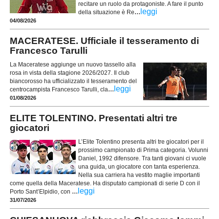
recitare un ruolo da protagoniste. A fare il punto
...
leggi
della situazione è Re
04/08/2026
MACERATESE. Ufficiale il tesseramento di
Francesco Tarulli
La Maceratese aggiunge un nuovo tassello alla
rosa in vista della stagione 2026/2027. Il club
biancorosso ha ufficializzato il tesseramento del
...
leggi
centrocampista Francesco Tarulli, cla
01/08/2026
ELITE TOLENTINO. Presentati altri tre
giocatori
L’Elite Tolentino presenta altri tre giocatori per il
prossimo campionato di Prima categoria. Volunni
Daniel, 1992 difensore. Tra tanti giovani ci vuole
una guida, un giocatore con tanta esperienza.
Nella sua carriera ha vestito maglie importanti
come quella della Maceratese. Ha disputato campionati di serie D con il
...
leggi
Porto Sant’Elpidio, con
31/07/2026