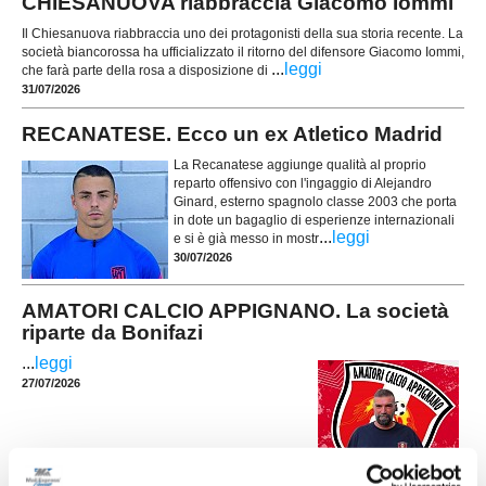
CHIESANUOVA riabbraccia Giacomo Iommi
Il Chiesanuova riabbraccia uno dei protagonisti della sua storia recente. La
società biancorossa ha ufficializzato il ritorno del difensore Giacomo Iommi,
...
leggi
che farà parte della rosa a disposizione di
31/07/2026
RECANATESE. Ecco un ex Atletico Madrid
La Recanatese aggiunge qualità al proprio
reparto offensivo con l'ingaggio di Alejandro
Ginard, esterno spagnolo classe 2003 che porta
in dote un bagaglio di esperienze internazionali
...
leggi
e si è già messo in mostr
30/07/2026
AMATORI CALCIO APPIGNANO. La società
riparte da Bonifazi
...
leggi
27/07/2026