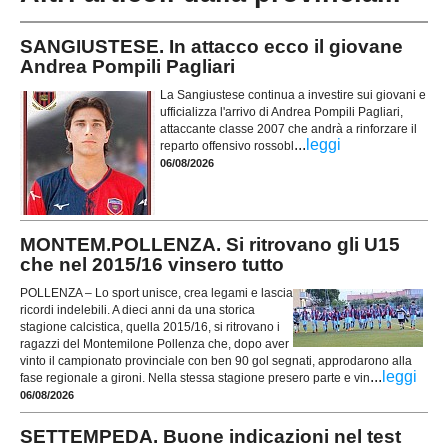
SANGIUSTESE. In attacco ecco il giovane
Andrea Pompili Pagliari
La Sangiustese continua a investire sui giovani e
ufficializza l'arrivo di Andrea Pompili Pagliari,
attaccante classe 2007 che andrà a rinforzare il
...
leggi
reparto offensivo rossobl
06/08/2026
MONTEM.POLLENZA. Si ritrovano gli U15
che nel 2015/16 vinsero tutto
POLLENZA – Lo sport unisce, crea legami e lascia
ricordi indelebili. A dieci anni da una storica
stagione calcistica, quella 2015/16, si ritrovano i
ragazzi del Montemilone Pollenza che, dopo aver
vinto il campionato provinciale con ben 90 gol segnati, approdarono alla
...
leggi
fase regionale a gironi. Nella stessa stagione presero parte e vin
06/08/2026
SETTEMPEDA. Buone indicazioni nel test