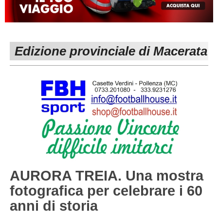
MACERATA
ECCELLENZA
REGIONALI
PESARO URBINO
PROMOZIONE
DIRETTA
Edizione provinciale di Macerata
Carica la tua Rosa
1^ CATEGORIA
2^ CATEGORIA
3^ CATEGORIA
GIOVANILI
AURORA TREIA. Una mostra
fotografica per celebrare i 60
anni di storia