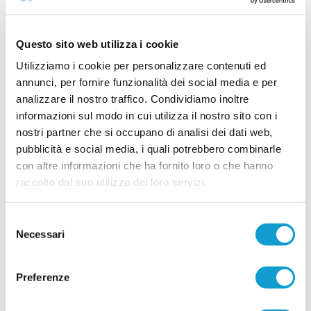
ALEX BONIFAZI. Il portiere in cerca di una
nuova sfida
Nuovi stimoli, tanta voglia di ripartire e la
Questo sito web utilizza i cookie
determinazione di scrivere un nuovo capitolo
della propria carriera. È questo il messaggio
Utilizziamo i cookie per personalizzare contenuti ed
lanciato da Alex Bonifazi, che ha fatto sapere di
annunci, per fornire funzionalità dei social media e per
essere alla ricerca di una nuova
...
leggi
opportunità.Dopo alcune stagioni viss
analizzare il nostro traffico. Condividiamo inoltre
25/07/2026
informazioni sul modo in cui utilizza il nostro sito con i
nostri partner che si occupano di analisi dei dati web,
ROBERTO BERGAMINI saluta il
Montemilone Pollenza e torna sul mercato
pubblicità e social media, i quali potrebbero combinarle
con altre informazioni che ha fornito loro o che hanno
Si conclude l'esperienza di Roberto Bergamini (foto) con il Montemilone
Pollenza. E' infatti ufficiale la separazione tra la società ed il difensore, che
raccolto dal suo utilizzo dei loro servizi.
...
leggi
da oggi è ufficialmente svincolato e
24/07/2026
Selezione
MATELICA. Confermati i giovani Montella e
Necessari
del
Pecci, promosso Rafanelli
consenso
Il Matelica continua a investire sul proprio vivaio
Preferenze
e guarda al futuro confermando tre giovani che
faranno parte della rosa impegnata nel prossimo
campionato di Eccellenza. La società