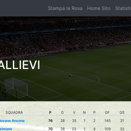
Stampa la Rosa
Home Sito
Statist
LLIEVI
SQUADRA
P
G
V
N
P
GF
GS
iovane Ancona
76
28
25
1
2
145
21
simana
70
28
23
1
4
109
32