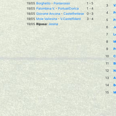
19/05
Borghetto
-
Ponterosso
1
-
5
3
V
19/05
Palombina V.
-
PortualiDorica
1
-
4
4
P
18/05
Giovane Ancona
-
Castelfrettese
0
-
3
19/05
Moie Vallesina
-
V.Castelfidard
3
-
4
5
P
19/05
Riposa:
Jesina
6
J
7
L
8
M
9
P
10
C
11
B
12
N
13
A
14
B
15
M