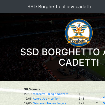
SSD Borghetto allievi cadetti
SSD BORGHETTO A
CADETTI
30 Giornata
20/05
Monserra
-
Biagio Nazzaro
1
-
3
1
G
19/05
Aurora Jesi
-
Le Torri
2
-
1
19/05
Osimana
-
Nuova Folgore
7
-
2
2
O