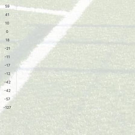
59
41
10
0
18
-21
-11
-17
-12
-42
-42
-57
-127