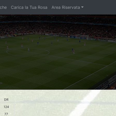
iche
Carica la Tua Rosa
Area Riservata
DR
124
77