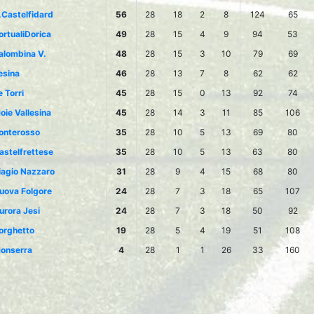
.Castelfidard
56
28
18
2
8
124
65
ortualiDorica
49
28
15
4
9
94
53
alombina V.
48
28
15
3
10
79
69
esina
46
28
13
7
8
62
62
e Torri
45
28
15
0
13
92
74
oie Vallesina
45
28
14
3
11
85
106
onterosso
35
28
10
5
13
69
80
astelfrettese
35
28
10
5
13
63
80
iagio Nazzaro
31
28
9
4
15
68
80
uova Folgore
24
28
7
3
18
65
107
urora Jesi
24
28
7
3
18
50
92
orghetto
19
28
5
4
19
51
108
onserra
4
28
1
1
26
33
160